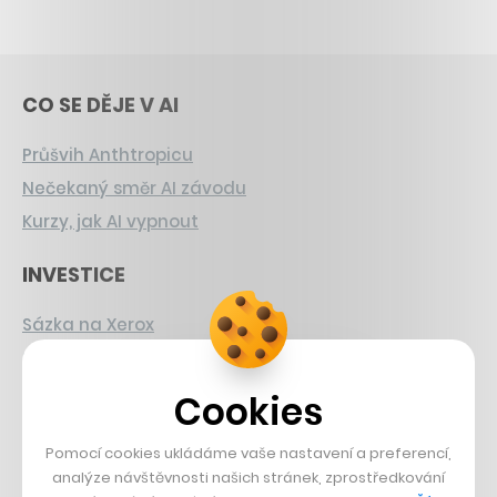
CO SE DĚJE V AI
Průšvih Anthtropicu
Nečekaný směr AI závodu
Kurzy, jak AI vypnout
INVESTICE
Sázka na Xerox
Strnad v Pirelli
Burzovní eldorádo
Cookies
PŘÍBĚHY Z GASTRA
Pomocí cookies ukládáme vaše nastavení a preferencí,
analýze návštěvnosti našich stránek, zprostředkování
Boční projekt, co se zvrtnul