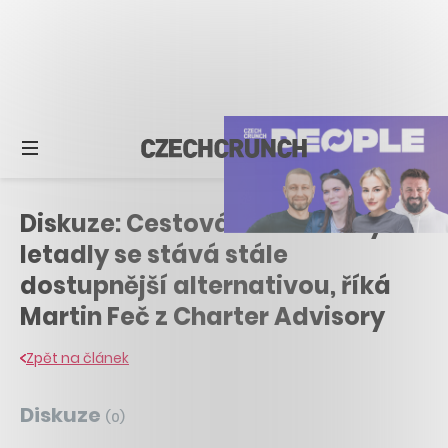
Diskuze: Cestování soukromými
letadly se stává stále
dostupnější alternativou, říká
Martin Feč z Charter Advisory
Zpět na článek
Diskuze
(
0
)