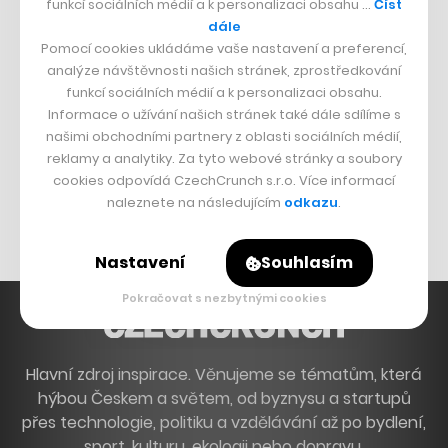
funkcí sociálních médií a k personalizaci obsahu …
Číst
Francouzský šéfkuchař na Šumavě
dále
Pomocí cookies ukládáme vaše nastavení a preferencí,
Dva golfisti, co pečou
analýze návštěvnosti našich stránek, zprostředkování
funkcí sociálních médií a k personalizaci obsahu.
DESIGN
Informace o užívání našich stránek také dále sdílíme s
našimi obchodními partnery z oblasti sociálních médií,
Bomma není tichá
reklamy a analytiky. Za tyto webové stránky a soubory
Originální hodinky
cookies odpovídá CzechCrunch s.r.o. Více informací
naleznete na následujícím
odkazu
.
Nábytek z betonu
Nastavení
Souhlasím
Pokračovat s nezbytnými cookies
Hlavní zdroj inspirace. Věnujeme se tématům, která
hýbou Českem a světem, od byznysu a startupů
přes technologie, politiku a vzdělávání až po bydlení,
sport, kulturu, ekologii nebo dopravu.