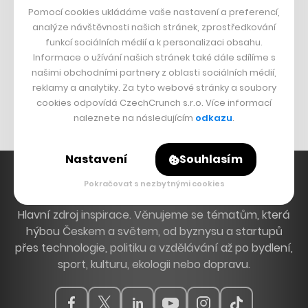
Pomocí cookies ukládáme vaše nastavení a preferencí,
analýze návštěvnosti našich stránek, zprostředkování
DESIGN
funkcí sociálních médií a k personalizaci obsahu.
Informace o užívání našich stránek také dále sdílíme s
Bomma není tichá
našimi obchodními partnery z oblasti sociálních médií,
Originální hodinky
reklamy a analytiky. Za tyto webové stránky a soubory
Nábytek z betonu
cookies odpovídá CzechCrunch s.r.o. Více informací
naleznete na následujícím
odkazu
.
Nastavení
Souhlasím
Pokračovat s nezbytnými cookies
Hlavní zdroj inspirace. Věnujeme se tématům, která
hýbou Českem a světem, od byznysu a startupů
přes technologie, politiku a vzdělávání až po bydlení,
sport, kulturu, ekologii nebo dopravu.