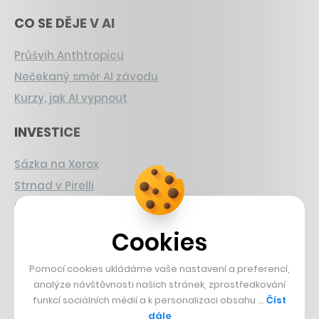
CO SE DĚJE V AI
Průšvih Anthtropicu
Nečekaný směr AI závodu
Kurzy, jak AI vypnout
INVESTICE
Sázka na Xerox
Strnad v Pirelli
Burzovní eldorádo
Cookies
PŘÍBĚHY Z GASTRA
Pomocí cookies ukládáme vaše nastavení a preferencí,
Boční projekt, co se zvrtnul
analýze návštěvnosti našich stránek, zprostředkování
Francouzský šéfkuchař na Šumavě
funkcí sociálních médií a k personalizaci obsahu …
Číst
Dva golfisti, co pečou
dále