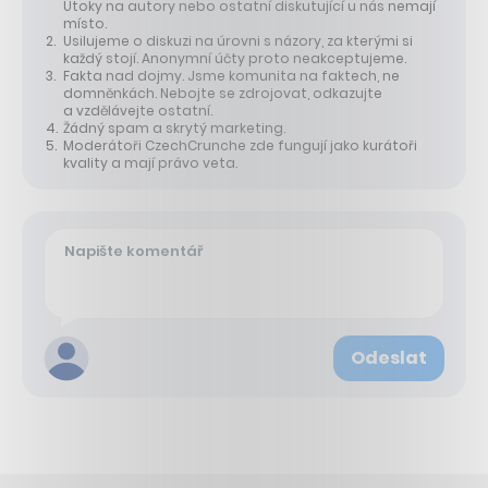
Útoky na autory nebo ostatní diskutující u nás nemají
místo.
Usilujeme o diskuzi na úrovni s názory, za kterými si
každý stojí. Anonymní účty proto neakceptujeme.
Fakta nad dojmy. Jsme komunita na faktech, ne
domněnkách. Nebojte se zdrojovat, odkazujte
a vzdělávejte ostatní.
Žádný spam a skrytý marketing.
Moderátoři CzechCrunche zde fungují jako kurátoři
kvality a mají právo veta.
Odeslat