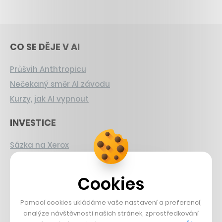
CO SE DĚJE V AI
Průšvih Anthtropicu
Nečekaný směr AI závodu
Kurzy, jak AI vypnout
INVESTICE
Sázka na Xerox
Strnad v Pirelli
Burzovní eldorádo
Cookies
PŘÍBĚHY Z GASTRA
Pomocí cookies ukládáme vaše nastavení a preferencí,
analýze návštěvnosti našich stránek, zprostředkování
Boční projekt, co se zvrtnul