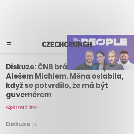
Diskuze: ČNB brání korunu před
Alešem Michlem. Měna oslabila,
když se potvrdilo, že má být
guvernérem
Zpět na článek
Diskuze
(
0
)