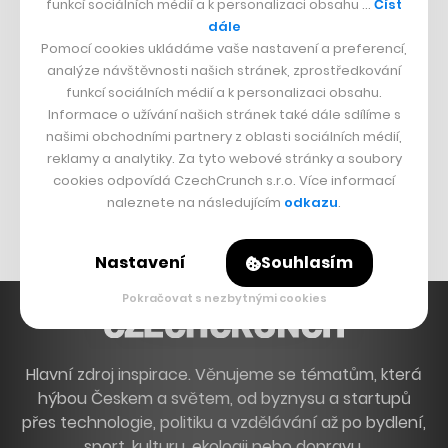
funkcí sociálních médií a k personalizaci obsahu …
Číst
Francouzský šéfkuchař na Šumavě
dále
Pomocí cookies ukládáme vaše nastavení a preferencí,
Dva golfisti, co pečou
analýze návštěvnosti našich stránek, zprostředkování
funkcí sociálních médií a k personalizaci obsahu.
DESIGN
Informace o užívání našich stránek také dále sdílíme s
našimi obchodními partnery z oblasti sociálních médií,
Bomma není tichá
reklamy a analytiky. Za tyto webové stránky a soubory
Originální hodinky
cookies odpovídá CzechCrunch s.r.o. Více informací
naleznete na následujícím
odkazu
.
Nábytek z betonu
Nastavení
Souhlasím
Pokračovat s nezbytnými cookies
Hlavní zdroj inspirace. Věnujeme se tématům, která
hýbou Českem a světem, od byznysu a startupů
přes technologie, politiku a vzdělávání až po bydlení,
sport, kulturu, ekologii nebo dopravu.