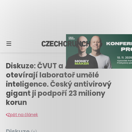
Diskuze: ČVUT a Avast v Praze
otevírají laboratoř umělé
inteligence. Český antivirový
gigant ji podpoří 23 miliony
korun
Zpět na článek
Diskuze