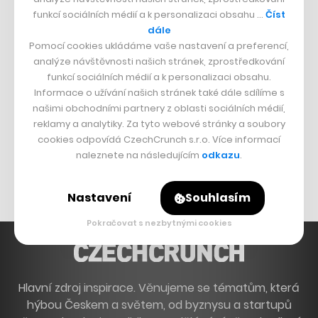
funkcí sociálních médií a k personalizaci obsahu …
Číst
Boční projekt, co se zvrtnul
dále
Francouzský šéfkuchař na Šumavě
Pomocí cookies ukládáme vaše nastavení a preferencí,
analýze návštěvnosti našich stránek, zprostředkování
Dva golfisti, co pečou
funkcí sociálních médií a k personalizaci obsahu.
Informace o užívání našich stránek také dále sdílíme s
DESIGN
našimi obchodními partnery z oblasti sociálních médií,
reklamy a analytiky. Za tyto webové stránky a soubory
Bomma není tichá
cookies odpovídá CzechCrunch s.r.o. Více informací
Originální hodinky
naleznete na následujícím
odkazu
.
Nábytek z betonu
Nastavení
Souhlasím
Pokračovat s nezbytnými cookies
Hlavní zdroj inspirace. Věnujeme se tématům, která
hýbou Českem a světem, od byznysu a startupů