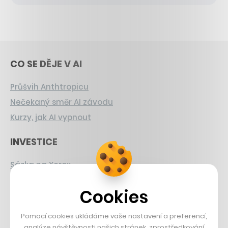
CO SE DĚJE V AI
Průšvih Anthtropicu
Nečekaný směr AI závodu
Kurzy, jak AI vypnout
INVESTICE
Sázka na Xerox
Strnad v Pirelli
Cookies
Burzovní eldorádo
Pomocí cookies ukládáme vaše nastavení a preferencí,
PŘÍBĚHY Z GASTRA
analýze návštěvnosti našich stránek, zprostředkování