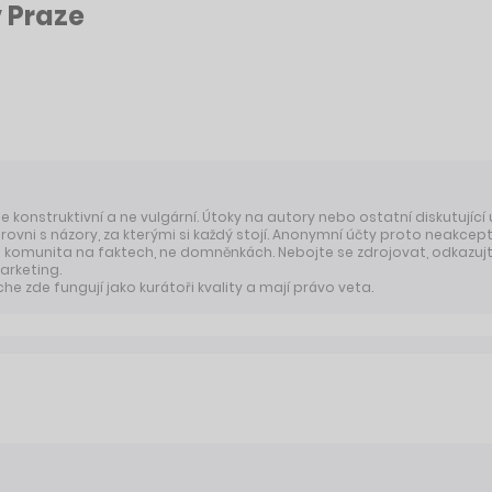
v Praze
 je konstruktivní a ne vulgární. Útoky na autory nebo ostatní diskutující
úrovni s názory, za kterými si každý stojí. Anonymní účty proto neakcep
komunita na faktech, ne domněnkách. Nebojte se zdrojovat, odkazujte
arketing.
 zde fungují jako kurátoři kvality a mají právo veta.