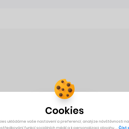
Cookies
ies ukládáme vaše nastavení a preferencí, analýze návštěvnosti naš
středkování funkcí sociálních médií a k personalizaci obsahu …
Číst 