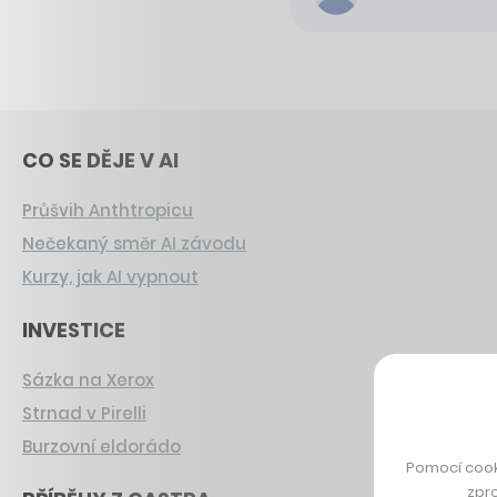
CO SE DĚJE V AI
Průšvih Anthtropicu
Nečekaný směr AI závodu
Kurzy, jak AI vypnout
INVESTICE
Sázka na Xerox
Strnad v Pirelli
Burzovní eldorádo
Pomocí cook
zpro