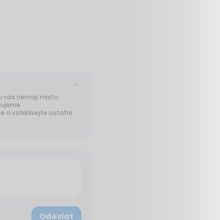
 u nás nemají místo.
tujeme.
 a vzdělávejte ostatní.
Odeslat