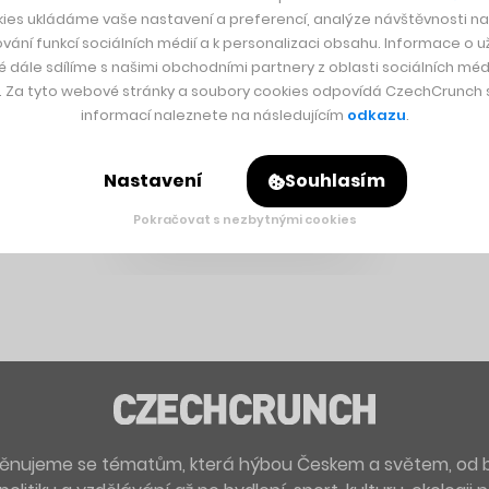
ies ukládáme vaše nastavení a preferencí, analýze návštěvnosti naš
vání funkcí sociálních médií a k personalizaci obsahu. Informace o už
é dále sdílíme s našimi obchodními partnery z oblasti sociálních médi
y. Za tyto webové stránky a soubory cookies odpovídá CzechCrunch s.
informací naleznete na následujícím
odkazu
.
Nastavení
Souhlasím
Pokračovat s nezbytnými cookies
. Věnujeme se tématům, která hýbou Českem a světem, od 