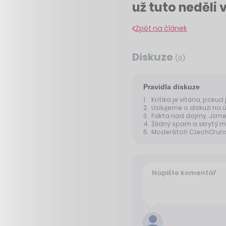
už tuto neděli 
Zpět na článek
Diskuze
(
0
)
Pravidla diskuze
Kritika je vítána, pokud
Usilujeme o diskuzi na 
Fakta nad dojmy. Jsme 
Žádný spam a skrytý m
Moderátoři CzechCrunche