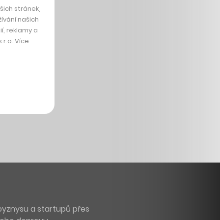
ich stránek,
ívání našich
í, reklamy a
r.o. Více
byznysu a startupů přes