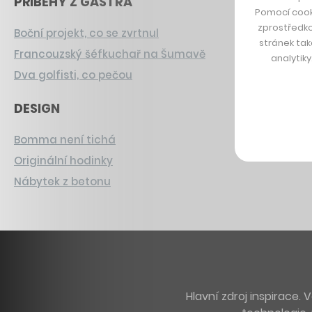
PŘÍBĚHY Z GASTRA
Pomocí cook
zprostředko
Boční projekt, co se zvrtnul
stránek tak
Francouzský šéfkuchař na Šumavě
analytik
Dva golfisti, co pečou
DESIGN
Bomma není tichá
Originální hodinky
Nábytek z betonu
Hlavní zdroj inspirace