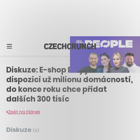
Diskuze: E-shop Billy je k
dispozici už milionu domácností,
do konce roku chce přidat
dalších 300 tisíc
Zpět na článek
Diskuze
(
0
)