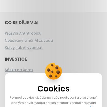
CO SE DĚJE V AI
Průšvih Anthtropicu
Nečekaný směr AI závodu
Kurzy, jak AI vypnout
INVESTICE
Sázka na Xerox
Strnad v Pirelli
Burzovní eldorádo
Cookies
PŘÍBĚHY Z GASTRA
Pomocí cookies ukládáme vaše nastavení a preferencí,
analýze návštěvnosti našich stránek, zprostředkování
Boční projekt, co se zvrtnul