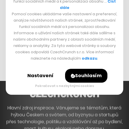
funkcí sociálních médií a k personalizaci obsahu …
Číst
Francouzský šéfkuchař na Šumavě
dále
Pomocí cookies ukládáme vaše nastavení a preferencí,
Dva golfisti, co pečou
analýze návštěvnosti našich stránek, zprostředkování
funkcí sociálních médií a k personalizaci obsahu.
DESIGN
Informace o užívání našich stránek také dále sdílíme s
našimi obchodními partnery z oblasti sociálních médií,
Bomma není tichá
reklamy a analytiky. Za tyto webové stránky a soubory
Originální hodinky
cookies odpovídá CzechCrunch s.r.o. Více informací
naleznete na následujícím
odkazu
.
Nábytek z betonu
Nastavení
Souhlasím
Pokračovat s nezbytnými cookies
Hlavní zdroj inspirace. Věnujeme se tématům, která
hýbou Českem a světem, od byznysu a startupů
přes technologie, politiku a vzdělávání až po bydlení,
sport, kulturu, ekologii nebo dopravu.