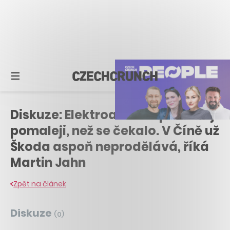
Diskuze: Elektroauta se prosazují
pomaleji, než se čekalo. V Číně už
Škoda aspoň neprodělává, říká
Martin Jahn
Zpět na článek
Diskuze
(
0
)