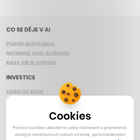
CO SE DĚJE V AI
Průšvih Anthtropicu
Nečekaný směr AI závodu
Kurzy, jak AI vypnout
INVESTICE
Sázka na Xerox
Strnad v Pirelli
Burzovní eldorádo
Cookies
PŘÍBĚHY Z GASTRA
Pomocí cookies ukládáme vaše nastavení a preferencí,
analýze návštěvnosti našich stránek, zprostředkování
Boční projekt, co se zvrtnul