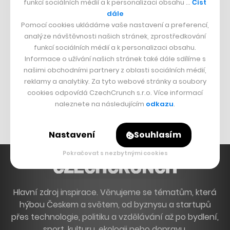
funkcí sociálních médií a k personalizaci obsahu …
Číst
Francouzský šéfkuchař na Šumavě
dále
Pomocí cookies ukládáme vaše nastavení a preferencí,
Dva golfisti, co pečou
analýze návštěvnosti našich stránek, zprostředkování
funkcí sociálních médií a k personalizaci obsahu.
DESIGN
Informace o užívání našich stránek také dále sdílíme s
našimi obchodními partnery z oblasti sociálních médií,
Bomma není tichá
reklamy a analytiky. Za tyto webové stránky a soubory
Originální hodinky
cookies odpovídá CzechCrunch s.r.o. Více informací
naleznete na následujícím
odkazu
.
Nábytek z betonu
Nastavení
Souhlasím
Pokračovat s nezbytnými cookies
Hlavní zdroj inspirace. Věnujeme se tématům, která
hýbou Českem a světem, od byznysu a startupů
přes technologie, politiku a vzdělávání až po bydlení,
sport, kulturu, ekologii nebo dopravu.