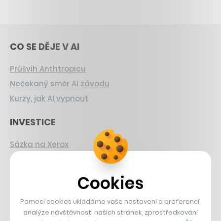
CO SE DĚJE V AI
Průšvih Anthtropicu
Nečekaný směr AI závodu
Kurzy, jak AI vypnout
INVESTICE
Sázka na Xerox
Strnad v Pirelli
Burzovní eldorádo
Cookies
PŘÍBĚHY Z GASTRA
Pomocí cookies ukládáme vaše nastavení a preferencí,
analýze návštěvnosti našich stránek, zprostředkování
Boční projekt, co se zvrtnul