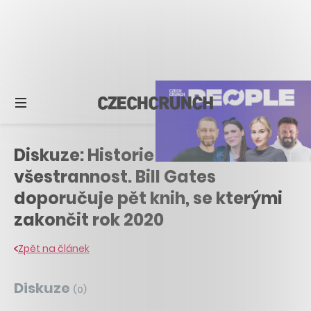
Diskuze: Historie i osobní
všestrannost. Bill Gates
doporučuje pět knih, se kterými
zakončit rok 2020
Zpět na článek
Diskuze
(
0
)