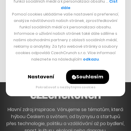
funkcí sociálních médií a k personalizaci obsahu …
Číst
Francouzský šéfkuchař na Šumavě
dále
Pomocí cookies ukládáme vaše nastavení a preferencí,
Dva golfisti, co pečou
analýze návštěvnosti našich stránek, zprostředkování
funkcí sociálních médií a k personalizaci obsahu.
DESIGN
Informace o užívání našich stránek také dále sdílíme s
našimi obchodními partnery z oblasti sociálních médií,
Bomma není tichá
reklamy a analytiky. Za tyto webové stránky a soubory
Originální hodinky
cookies odpovídá CzechCrunch s.r.o. Více informací
naleznete na následujícím
odkazu
.
Nábytek z betonu
Nastavení
Souhlasím
Pokračovat s nezbytnými cookies
Hlavní zdroj inspirace. Věnujeme se tématům, která
hýbou Českem a světem, od byznysu a startupů
přes technologie, politiku a vzdělávání až po bydlení,
sport, kulturu, ekologii nebo dopravu.