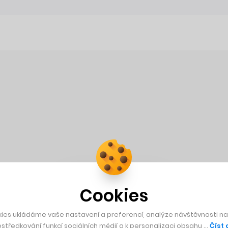
Cookies
ies ukládáme vaše nastavení a preferencí, analýze návštěvnosti naš
středkování funkcí sociálních médií a k personalizaci obsahu …
Číst 