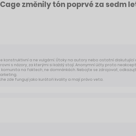
Cage změnily tón poprvé za sedm le
 je konstruktivní a ne vulgární. Útoky na autory nebo ostatní diskutující
úrovni s názory, za kterými si každý stojí. Anonymní účty proto neakcep
komunita na faktech, ne domněnkách. Nebojte se zdrojovat, odkazujte
arketing.
 zde fungují jako kurátoři kvality a mají právo veta.