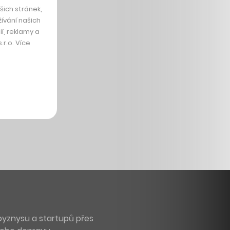
ich stránek,
ívání našich
í, reklamy a
r.o. Více
byznysu a startupů přes