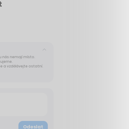
t
 u nás nemají místo.
tujeme.
 a vzdělávejte ostatní.
Odeslat