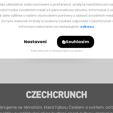
ies ukládáme vaše nastavení a preferencí, analýze návštěvnosti naš
vání funkcí sociálních médií a k personalizaci obsahu. Informace o už
é dále sdílíme s našimi obchodními partnery z oblasti sociálních médi
y. Za tyto webové stránky a soubory cookies odpovídá CzechCrunch s.
informací naleznete na následujícím
odkazu
.
Nastavení
Souhlasím
Pokračovat s nezbytnými cookies
. Věnujeme se tématům, která hýbou Českem a světem, od 