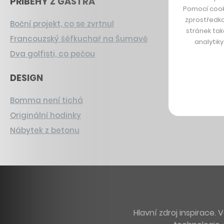
PŘÍBĚHY Z GASTRA
Pomocí cook
zprostředko
Boční projekt, co se zvrtnul
stránek tak
Francouzský šéfkuchař na Šumavě
analytik
Dva golfisti, co pečou
DESIGN
Bomma není tichá
Originální hodinky
Nábytek z betonu
Hlavní zdroj inspirace