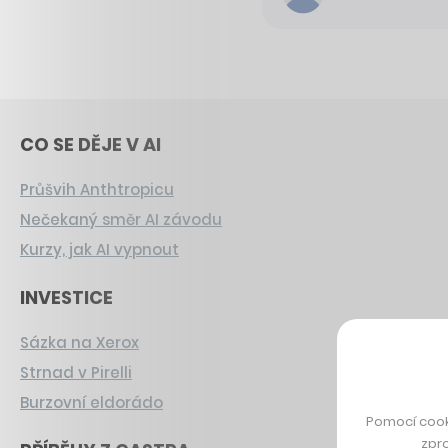
CO SE DĚJE V AI
Průšvih Anthtropicu
Nečekaný směr AI závodu
Kurzy, jak AI vypnout
INVESTICE
Sázka na Xerox
Strnad v Pirelli
Burzovní eldorádo
Pomocí cook
zpro