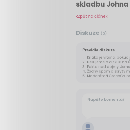
skladbu Johna 
Zpět na článek
Diskuze
(
0
)
Pravidla diskuze
Kritika je vítána, pokud
Usilujeme o diskuzi na 
Fakta nad dojmy. Jsme 
Žádný spam a skrytý m
Moderátoři CzechCrunche