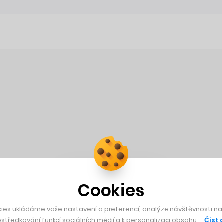
Cookies
ies ukládáme vaše nastavení a preferencí, analýze návštěvnosti naš
středkování funkcí sociálních médií a k personalizaci obsahu …
Číst 