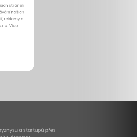
ich stránek,
ívání našich
í, reklamy a
r.o. Více
byznysu a startupů přes