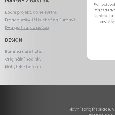
PŘÍBĚHY Z GASTRA
Pomocí cook
zprostředko
Boční projekt, co se zvrtnul
stránek tak
Francouzský šéfkuchař na Šumavě
analytik
Dva golfisti, co pečou
DESIGN
Bomma není tichá
Originální hodinky
Nábytek z betonu
Hlavní zdroj inspirace