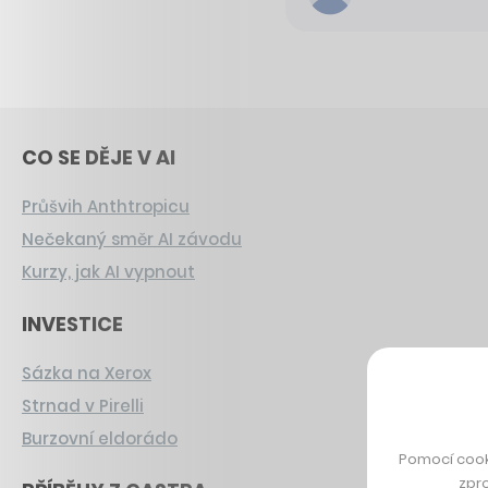
CO SE DĚJE V AI
Průšvih Anthtropicu
Nečekaný směr AI závodu
Kurzy, jak AI vypnout
INVESTICE
Sázka na Xerox
Strnad v Pirelli
Burzovní eldorádo
Pomocí cook
zpro