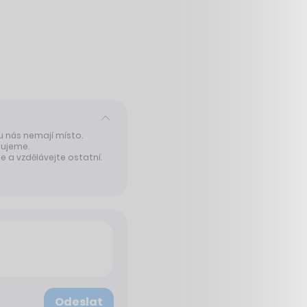
 u nás nemají místo.
tujeme.
 a vzdělávejte ostatní.
Odeslat