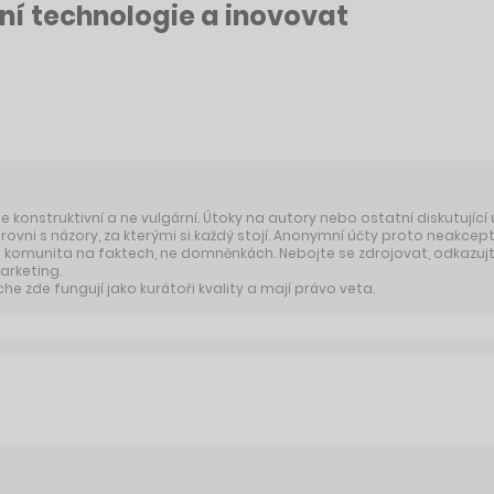
lní technologie a inovovat
 je konstruktivní a ne vulgární. Útoky na autory nebo ostatní diskutující
úrovni s názory, za kterými si každý stojí. Anonymní účty proto neakcep
komunita na faktech, ne domněnkách. Nebojte se zdrojovat, odkazujte
arketing.
 zde fungují jako kurátoři kvality a mají právo veta.