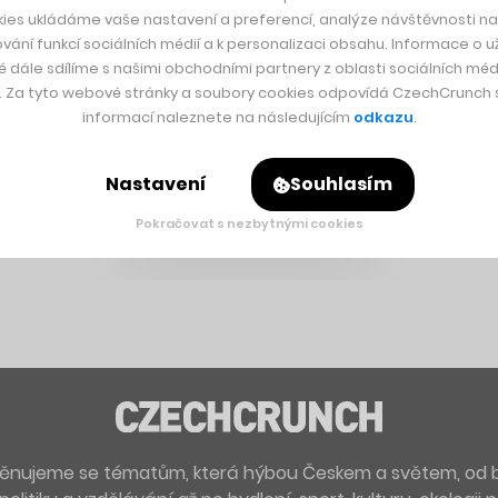
ies ukládáme vaše nastavení a preferencí, analýze návštěvnosti naš
vání funkcí sociálních médií a k personalizaci obsahu. Informace o už
é dále sdílíme s našimi obchodními partnery z oblasti sociálních médi
y. Za tyto webové stránky a soubory cookies odpovídá CzechCrunch s.
informací naleznete na následujícím
odkazu
.
Nastavení
Souhlasím
Pokračovat s nezbytnými cookies
. Věnujeme se tématům, která hýbou Českem a světem, od 