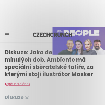
Diskuze: Jako dekorace z
minulých dob. Ambiente má
speciální sběratelské talíře, za
kterými stojí ilustrátor Masker
Zpět na článek
Diskuze
(
0
)