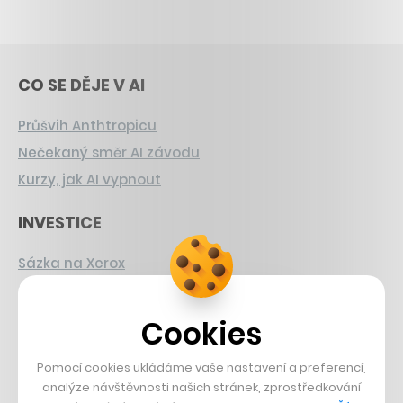
CO SE DĚJE V AI
Průšvih Anthtropicu
Nečekaný směr AI závodu
Kurzy, jak AI vypnout
INVESTICE
Sázka na Xerox
Strnad v Pirelli
Burzovní eldorádo
Cookies
PŘÍBĚHY Z GASTRA
Pomocí cookies ukládáme vaše nastavení a preferencí,
analýze návštěvnosti našich stránek, zprostředkování
Boční projekt, co se zvrtnul