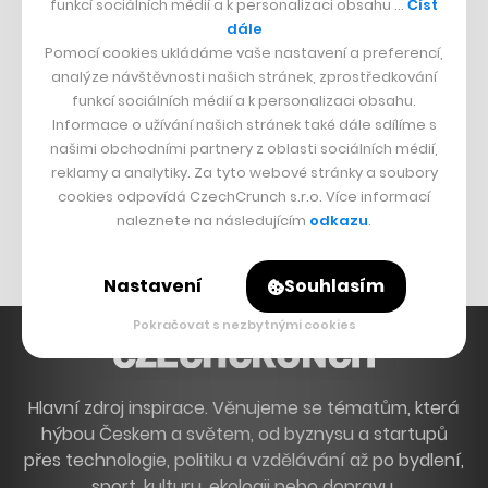
funkcí sociálních médií a k personalizaci obsahu …
Číst
Francouzský šéfkuchař na Šumavě
dále
Pomocí cookies ukládáme vaše nastavení a preferencí,
Dva golfisti, co pečou
analýze návštěvnosti našich stránek, zprostředkování
funkcí sociálních médií a k personalizaci obsahu.
DESIGN
Informace o užívání našich stránek také dále sdílíme s
našimi obchodními partnery z oblasti sociálních médií,
Bomma není tichá
reklamy a analytiky. Za tyto webové stránky a soubory
Originální hodinky
cookies odpovídá CzechCrunch s.r.o. Více informací
naleznete na následujícím
odkazu
.
Nábytek z betonu
Nastavení
Souhlasím
Pokračovat s nezbytnými cookies
Hlavní zdroj inspirace. Věnujeme se tématům, která
hýbou Českem a světem, od byznysu a startupů
přes technologie, politiku a vzdělávání až po bydlení,
sport, kulturu, ekologii nebo dopravu.