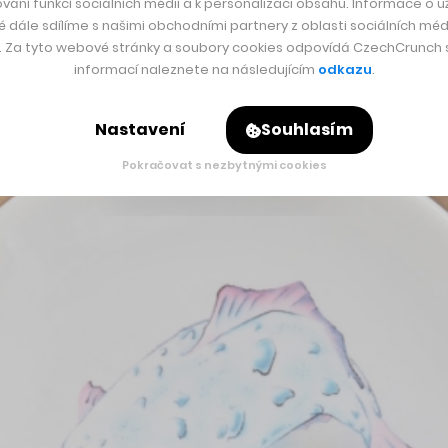
v. I díky tomu krásně sedí na kruhovitý talíř,“
líčí Matuška. 
vání funkcí sociálních médií a k personalizaci obsahu. Informace o už
é dále sdílíme s našimi obchodními partnery z oblasti sociálních médi
oj Chorchoj a Matěje Polácha z keramické dílny UMPRUM.
y. Za tyto webové stránky a soubory cookies odpovídá CzechCrunch s.
informací naleznete na následujícím
odkazu
.
Nastavení
Souhlasím
Pokračovat s nezbytnými cookies