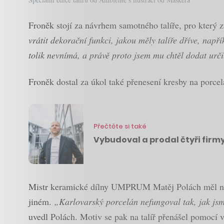
Froněk stojí za návrhem samotného talíře, pro který z
vrátit dekorační funkci, jakou měly talíře dříve, nap
tolik nevnímá, a právě proto jsem mu chtěl dodat urči
Froněk dostal za úkol také přenesení kresby na porcel
Přečtěte si také
Vybudoval a prodal čtyři firmy,
Mistr keramické dílny UMPRUM Matěj Polách měl na s
jiném.
„Karlovarský porcelán nefungoval tak, jak jsme
uvedl Polách. Motiv se pak na talíř přenášel pomocí v