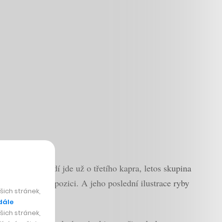
iente. V pořadí jde už o třetího kapra, letos skupina
oni změnil kompozici. A jeho poslední ilustrace ryby
ich stránek,
dále
ich stránek,