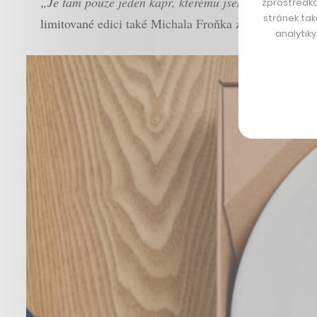
„Je tam pouze jeden kapr, kterému jsem zatočil ploute
zprostředko
stránek tak
limitované edici také Michala Froňka ze studia Olg
analytik