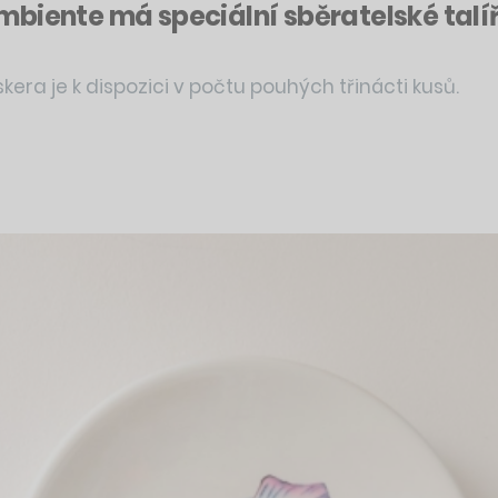
iente má speciální sběratelské talíře,
kera je k dispozici v počtu pouhých třinácti kusů.