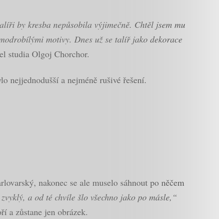
líři by kresba nepůsobila výjimečně. Chtěl jsem mu
e modrobílými motivy. Dnes už se talíř jako dekorace
el studia Olgoj Chorchor.
ylo nejjednodušší a nejméně rušivé řešení.
rlovarský, nakonec se ale muselo sáhnout po něčem
zvyklý, a od té chvíle šlo všechno jako po másle,“
ří a zůstane jen obrázek.