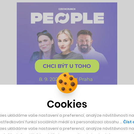
Cookies
ma lety vytvořil, zdobí dárkové karty do všech restaurací Amb
původ v rybaření. Masker v roce 2023 namaloval hejno kaprů, l
ies ukládáme vaše nastavení a preferencí, analýze návštěvnosti naš
h, z nichž kus vyjde na 12 a půl tisíce korun.
středkování funkcí sociálních médií a k personalizaci obsahu …
Číst 
ies ukládáme vaše nastavení a preferencí, analýze návštěvnosti naš