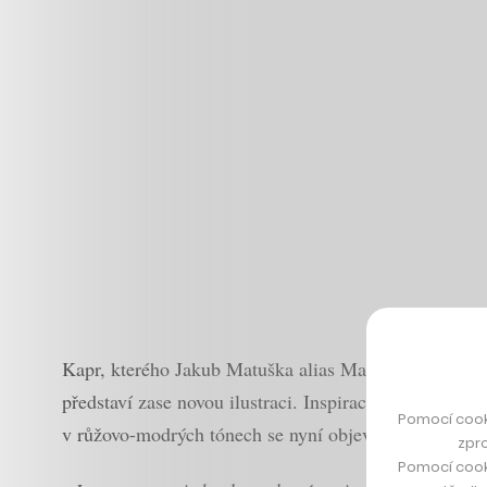
Kapr, kterého Jakub Matuška alias Masker už před dvě
představí zase novou ilustraci. Inspirace má přitom 
Pomocí cook
v růžovo-modrých tónech se nyní objeví také na talíříc
zpro
Pomocí cook