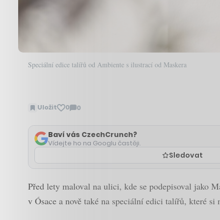
Speciální edice talířů od Ambiente s ilustrací od Maskera
Uložit
0
0
Zobrazit
komentáře
Baví vás CzechCrunch?
Vídejte ho na Googlu častěji.
Sledovat
Před lety maloval na ulici, kde se podepisoval jako 
v Ósace a nově také na speciální edici talířů, které si