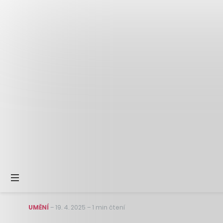
UMĚNÍ
–
19. 4. 2025
–
1 min čtení