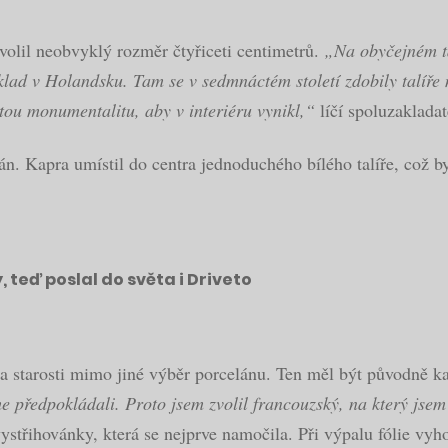
volil neobvyklý rozměr čtyřiceti centimetrů.
„Na obyčejném ta
říklad v Holandsku. Tam se v sedmnáctém století zdobily talíř
tou monumentalitu, aby v interiéru vynikl,“
líčí spoluzakladat
án. Kapra umístil do centra jednoduchého bílého talíře, což b
 teď poslal do světa i Driveto
tarosti mimo jiné výběr porcelánu. Ten měl být původně ka
 předpokládali. Proto jsem zvolil francouzský, na který jsem 
ystřihovánky, která se nejprve namočila. Při výpalu fólie vyho