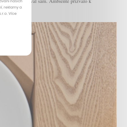
Na dílu nepracoval sám. Ambiente přizvalo k
ívání našich
í, reklamy a
r.o. Více