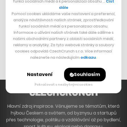
funkcí sociálních médií a k personalizaci obsahu …
Číst
Francouzský šéfkuchař na Šumavě
dále
Pomocí cookies ukládáme vaše nastavení a preferencí,
Dva golfisti, co pečou
analýze návštěvnosti našich stránek, zprostředkování
funkcí sociálních médií a k personalizaci obsahu.
DESIGN
Informace o užívání našich stránek také dále sdílíme s
našimi obchodními partnery z oblasti sociálních médií,
Bomma není tichá
reklamy a analytiky. Za tyto webové stránky a soubory
Originální hodinky
cookies odpovídá CzechCrunch s.r.o. Více informací
naleznete na následujícím
odkazu
.
Nábytek z betonu
Nastavení
Souhlasím
Pokračovat s nezbytnými cookies
Hlavní zdroj inspirace. Věnujeme se tématům, která
hýbou Českem a světem, od byznysu a startupů
přes technologie, politiku a vzdělávání až po bydlení,
sport, kulturu, ekologii nebo dopravu.