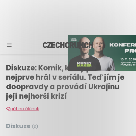
Diskuze: Komik, který prezidenta
nejprve hrál v seriálu. Teď jím je
doopravdy a provádí Ukrajinu
její nejhorší krizí
Zpět na článek
Diskuze
(
0
)