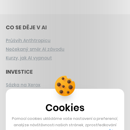
CO SE DĚJE V AI
Průšvih Anthtropicu
Nečekaný směr AI závodu
Kurzy, jak AI vypnout
INVESTICE
Sázka na Xerox
Strnad v Pirelli
Burzovní eldorádo
Cookies
PŘÍBĚHY Z GASTRA
Pomocí cookies ukládáme vaše nastavení a preferencí,
analýze návštěvnosti našich stránek, zprostředkování
Boční projekt, co se zvrtnul