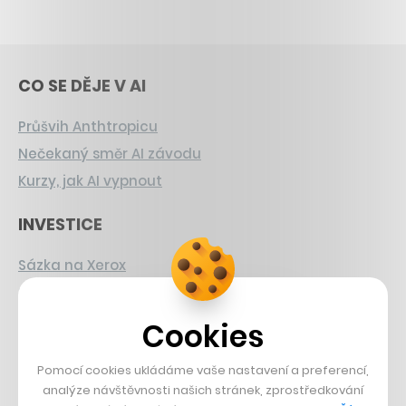
CO SE DĚJE V AI
Průšvih Anthtropicu
Nečekaný směr AI závodu
Kurzy, jak AI vypnout
INVESTICE
Sázka na Xerox
Strnad v Pirelli
Burzovní eldorádo
Cookies
PŘÍBĚHY Z GASTRA
Pomocí cookies ukládáme vaše nastavení a preferencí,
analýze návštěvnosti našich stránek, zprostředkování
Boční projekt, co se zvrtnul