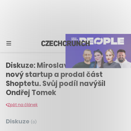
Diskuze: Miroslav Uďan rozbíhá
nový startup a prodal část
Shoptetu. Svůj podíl navýšil
Ondřej Tomek
Zpět na článek
Diskuze
(
0
)