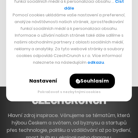
funkcí sociálních médií a k personalizaci obsahu …
Číst
Francouzský šéfkuchař na Šumavě
dále
Pomocí cookies ukládáme vaše nastavení a preferencí,
Dva golfisti, co pečou
analýze návštěvnosti našich stránek, zprostředkování
funkcí sociálních médií a k personalizaci obsahu.
DESIGN
Informace o užívání našich stránek také dále sdílíme s
našimi obchodními partnery z oblasti sociálních médií,
Bomma není tichá
reklamy a analytiky. Za tyto webové stránky a soubory
Originální hodinky
cookies odpovídá CzechCrunch s.r.o. Více informací
naleznete na následujícím
odkazu
.
Nábytek z betonu
Nastavení
Souhlasím
Pokračovat s nezbytnými cookies
Hlavní zdroj inspirace. Věnujeme se tématům, která
hýbou Českem a světem, od byznysu a startupů
přes technologie, politiku a vzdělávání až po bydlení,
sport, kulturu, ekologii nebo dopravu.