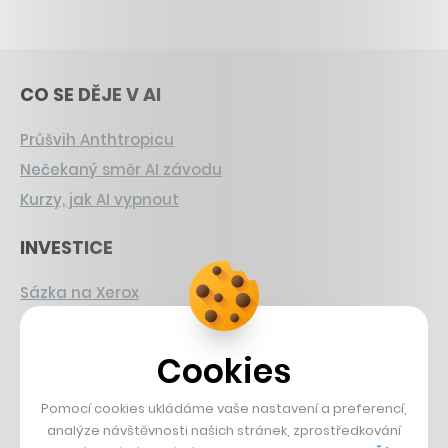
CO SE DĚJE V AI
Průšvih Anthtropicu
Nečekaný směr AI závodu
Kurzy, jak AI vypnout
INVESTICE
Sázka na Xerox
Strnad v Pirelli
Burzovní eldorádo
Cookies
PŘÍBĚHY Z GASTRA
Pomocí cookies ukládáme vaše nastavení a preferencí,
analýze návštěvnosti našich stránek, zprostředkování
Boční projekt, co se zvrtnul