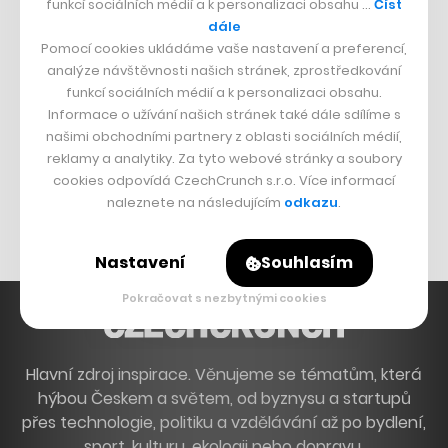
funkcí sociálních médií a k personalizaci obsahu …
Číst
Francouzský šéfkuchař na Šumavě
dále
Pomocí cookies ukládáme vaše nastavení a preferencí,
Dva golfisti, co pečou
analýze návštěvnosti našich stránek, zprostředkování
funkcí sociálních médií a k personalizaci obsahu.
DESIGN
Informace o užívání našich stránek také dále sdílíme s
našimi obchodními partnery z oblasti sociálních médií,
Bomma není tichá
reklamy a analytiky. Za tyto webové stránky a soubory
Originální hodinky
cookies odpovídá CzechCrunch s.r.o. Více informací
naleznete na následujícím
odkazu
.
Nábytek z betonu
Nastavení
Souhlasím
Pokračovat s nezbytnými cookies
Hlavní zdroj inspirace. Věnujeme se tématům, která
hýbou Českem a světem, od byznysu a startupů
přes technologie, politiku a vzdělávání až po bydlení,
sport, kulturu, ekologii nebo dopravu.