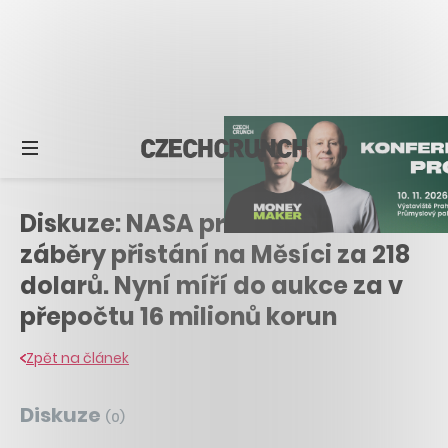
Diskuze: NASA prodala stážistovi
záběry přistání na Měsíci za 218
dolarů. Nyní míří do aukce za v
přepočtu 16 milionů korun
Zpět na článek
Diskuze
(
0
)