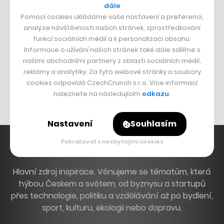
dále
Dva golfisti, co pečou
Pomocí cookies ukládáme vaše nastavení a preferencí,
analýze návštěvnosti našich stránek, zprostředkování
DESIGN
funkcí sociálních médií a k personalizaci obsahu.
Informace o užívání našich stránek také dále sdílíme s
Bomma není tichá
našimi obchodními partnery z oblasti sociálních médií,
reklamy a analytiky. Za tyto webové stránky a soubory
Originální hodinky
cookies odpovídá CzechCrunch s.r.o. Více informací
Nábytek z betonu
naleznete na následujícím
odkazu
.
Nastavení
Souhlasím
Pokračovat s nezbytnými cookies
Hlavní zdroj inspirace. Věnujeme se tématům, která
hýbou Českem a světem, od byznysu a startupů
přes technologie, politiku a vzdělávání až po bydlení,
sport, kulturu, ekologii nebo dopravu.