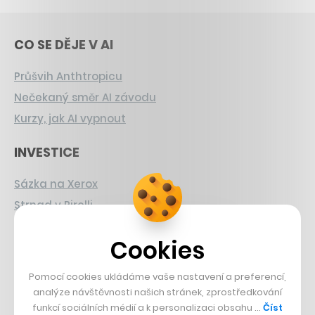
CO SE DĚJE V AI
Průšvih Anthtropicu
Nečekaný směr AI závodu
Kurzy, jak AI vypnout
INVESTICE
Sázka na Xerox
Strnad v Pirelli
Burzovní eldorádo
Cookies
PŘÍBĚHY Z GASTRA
Pomocí cookies ukládáme vaše nastavení a preferencí,
Boční projekt, co se zvrtnul
analýze návštěvnosti našich stránek, zprostředkování
funkcí sociálních médií a k personalizaci obsahu …
Číst
Francouzský šéfkuchař na Šumavě