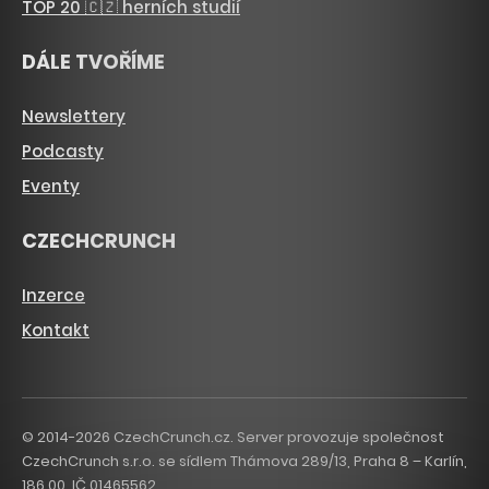
TOP 20 🇨🇿 herních studií
DÁLE TVOŘÍME
Newslettery
Podcasty
Eventy
CZECHCRUNCH
Inzerce
Kontakt
© 2014-2026 CzechCrunch.cz. Server provozuje společnost
CzechCrunch s.r.o. se sídlem Thámova 289/13, Praha 8 – Karlín,
186 00. IČ 01465562.