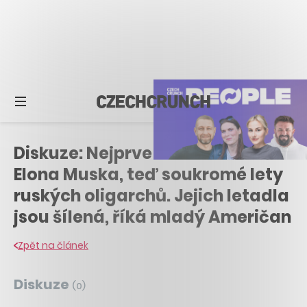
Diskuze: Nejprve monitoroval
Elona Muska, teď soukromé lety
ruských oligarchů. Jejich letadla
jsou šílená, říká mladý Američan
Zpět na článek
Diskuze
(
0
)