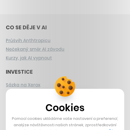
CO SE DĚJE V AI
Průšvih Anthtropicu
Nečekaný směr AI závodu
Kurzy, jak AI vypnout
INVESTICE
Sázka na Xerox
Strnad v Pirelli
Burzovní eldorádo
Cookies
PŘÍBĚHY Z GASTRA
Pomocí cookies ukládáme vaše nastavení a preferencí,
analýze návštěvnosti našich stránek, zprostředkování
Boční projekt, co se zvrtnul