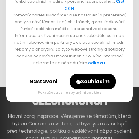
funkcí sociálních médií a k personalizaci obsahu …
Číst
Francouzský šéfkuchař na Šumavě
dále
Pomocí cookies ukládáme vaše nastavení a preferencí,
Dva golfisti, co pečou
analýze návštěvnosti našich stránek, zprostředkování
funkcí sociálních médií a k personalizaci obsahu.
DESIGN
Informace o užívání našich stránek také dále sdílíme s
našimi obchodními partnery z oblasti sociálních médií,
Bomma není tichá
reklamy a analytiky. Za tyto webové stránky a soubory
Originální hodinky
cookies odpovídá CzechCrunch s.r.o. Více informací
naleznete na následujícím
odkazu
.
Nábytek z betonu
Nastavení
Souhlasím
Pokračovat s nezbytnými cookies
Hlavní zdroj inspirace. Věnujeme se tématům, která
hýbou Českem a světem, od byznysu a startupů
přes technologie, politiku a vzdělávání až po bydlení,
sport, kulturu, ekologii nebo dopravu.