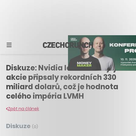
Diskuze: Nvidia letí. Za den její
akcie připsaly rekordních 330
miliard dolarů, což je hodnota
celého impéria LVMH
Zpět na článek
Diskuze
(
0
)