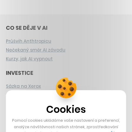
CO SE DĚJE V AI
Průšvih Anthtropicu
Nečekaný směr AI závodu
Kurzy, jak AI vypnout
INVESTICE
Sázka na Xerox
Strnad v Pirelli
Burzovní eldorádo
Cookies
PŘÍBĚHY Z GASTRA
Pomocí cookies ukládáme vaše nastavení a preferencí,
analýze návštěvnosti našich stránek, zprostředkování
Boční projekt, co se zvrtnul