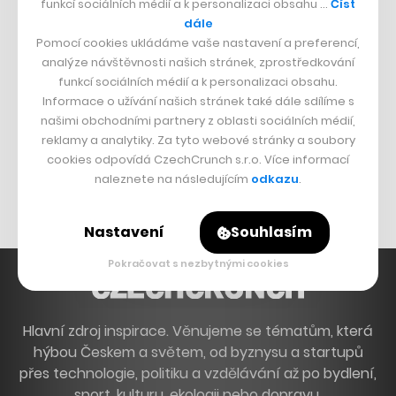
funkcí sociálních médií a k personalizaci obsahu …
Číst
Francouzský šéfkuchař na Šumavě
dále
Pomocí cookies ukládáme vaše nastavení a preferencí,
Dva golfisti, co pečou
analýze návštěvnosti našich stránek, zprostředkování
funkcí sociálních médií a k personalizaci obsahu.
DESIGN
Informace o užívání našich stránek také dále sdílíme s
našimi obchodními partnery z oblasti sociálních médií,
Bomma není tichá
reklamy a analytiky. Za tyto webové stránky a soubory
Originální hodinky
cookies odpovídá CzechCrunch s.r.o. Více informací
naleznete na následujícím
odkazu
.
Nábytek z betonu
Nastavení
Souhlasím
Pokračovat s nezbytnými cookies
Hlavní zdroj inspirace. Věnujeme se tématům, která
hýbou Českem a světem, od byznysu a startupů
přes technologie, politiku a vzdělávání až po bydlení,
sport, kulturu, ekologii nebo dopravu.