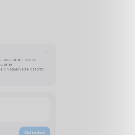
 u nás nemají místo.
tujeme.
 a vzdělávejte ostatní.
Odeslat