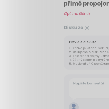
přímé propoje
Zpět na článek
Diskuze
(
0
)
Pravidla diskuze
Kritika je vítána, pokud
Usilujeme o diskuzi na 
Fakta nad dojmy. Jsme 
Žádný spam a skrytý m
Moderátoři CzechCrunche