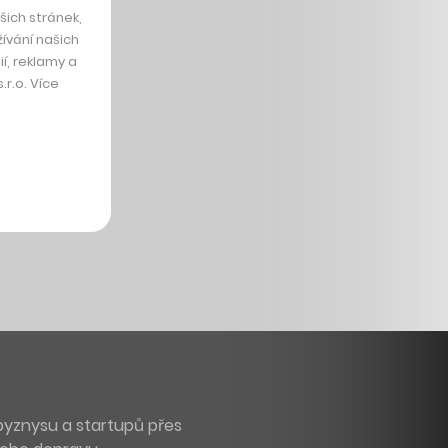
ich stránek,
ívání našich
í, reklamy a
r.o. Více
byznysu a startupů přes