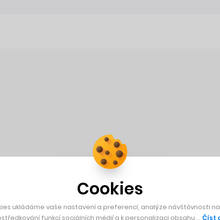
Cookies
ies ukládáme vaše nastavení a preferencí, analýze návštěvnosti naš
středkování funkcí sociálních médií a k personalizaci obsahu …
Číst 