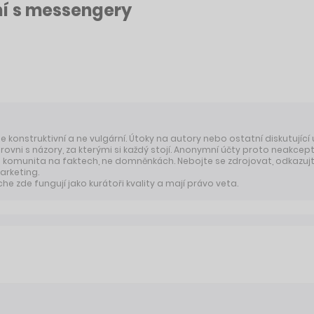
ní s messengery
 je konstruktivní a ne vulgární. Útoky na autory nebo ostatní diskutující
úrovni s názory, za kterými si každý stojí. Anonymní účty proto neakcep
komunita na faktech, ne domněnkách. Nebojte se zdrojovat, odkazujte
arketing.
 zde fungují jako kurátoři kvality a mají právo veta.