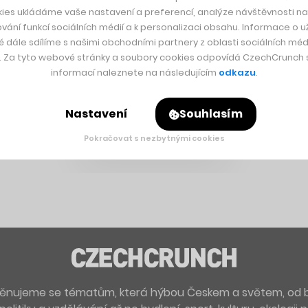
ies ukládáme vaše nastavení a preferencí, analýze návštěvnosti naš
vání funkcí sociálních médií a k personalizaci obsahu. Informace o už
é dále sdílíme s našimi obchodními partnery z oblasti sociálních médi
y. Za tyto webové stránky a soubory cookies odpovídá CzechCrunch s.
informací naleznete na následujícím
odkazu
.
Nastavení
Souhlasím
Pokračovat s nezbytnými cookies
. Věnujeme se tématům, která hýbou Českem a světem, od 