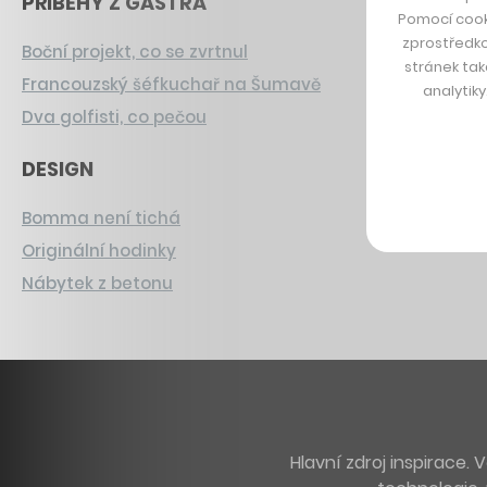
PŘÍBĚHY Z GASTRA
Pomocí cook
zprostředko
Boční projekt, co se zvrtnul
stránek tak
Francouzský šéfkuchař na Šumavě
analytik
Dva golfisti, co pečou
DESIGN
Bomma není tichá
Originální hodinky
Nábytek z betonu
Hlavní zdroj inspirace