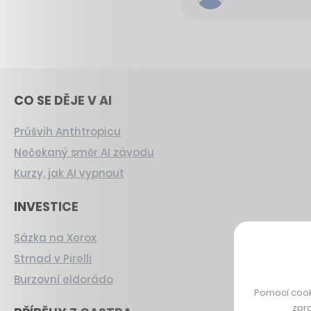
CO SE DĚJE V AI
Průšvih Anthtropicu
Nečekaný směr AI závodu
Kurzy, jak AI vypnout
INVESTICE
Sázka na Xerox
Strnad v Pirelli
Burzovní eldorádo
Pomocí cook
zpro