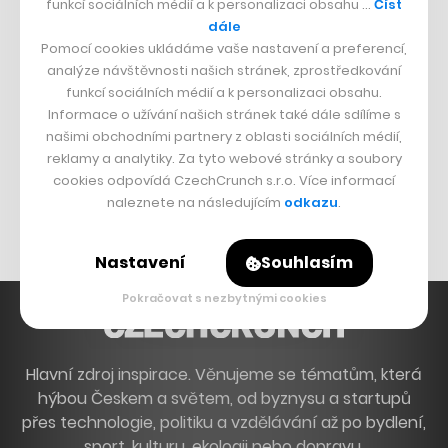
funkcí sociálních médií a k personalizaci obsahu …
Číst
Francouzský šéfkuchař na Šumavě
dále
Pomocí cookies ukládáme vaše nastavení a preferencí,
Dva golfisti, co pečou
analýze návštěvnosti našich stránek, zprostředkování
funkcí sociálních médií a k personalizaci obsahu.
DESIGN
Informace o užívání našich stránek také dále sdílíme s
našimi obchodními partnery z oblasti sociálních médií,
Bomma není tichá
reklamy a analytiky. Za tyto webové stránky a soubory
Originální hodinky
cookies odpovídá CzechCrunch s.r.o. Více informací
naleznete na následujícím
odkazu
.
Nábytek z betonu
Nastavení
Souhlasím
Pokračovat s nezbytnými cookies
Hlavní zdroj inspirace. Věnujeme se tématům, která
hýbou Českem a světem, od byznysu a startupů
přes technologie, politiku a vzdělávání až po bydlení,
sport, kulturu, ekologii nebo dopravu.