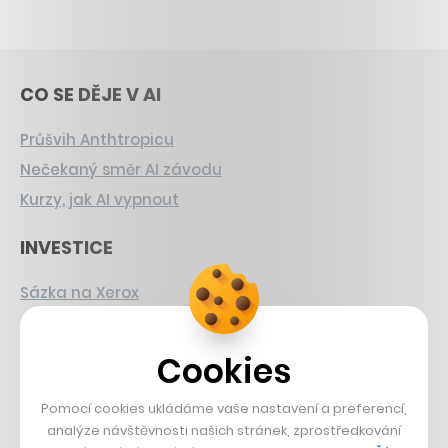
CO SE DĚJE V AI
Průšvih Anthtropicu
Nečekaný směr AI závodu
Kurzy, jak AI vypnout
INVESTICE
Sázka na Xerox
Strnad v Pirelli
Burzovní eldorádo
Cookies
PŘÍBĚHY Z GASTRA
Pomocí cookies ukládáme vaše nastavení a preferencí,
analýze návštěvnosti našich stránek, zprostředkování
Boční projekt, co se zvrtnul