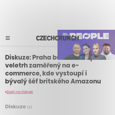
Diskuze: Praha bude hostit první
veletrh zaměřený na e-
commerce, kde vystoupí i
bývalý šéf britského Amazonu
Zpět na článek
Diskuze
(
0
)