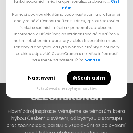
funkcí sociálních médií a k personalizaci obsahu …
Číst
Francouzský šéfkuchař na Šumavě
dále
Pomocí cookies ukládáme vaše nastavení a preferencí,
Dva golfisti, co pečou
analýze návštěvnosti našich stránek, zprostředkování
funkcí sociálních médií a k personalizaci obsahu.
DESIGN
Informace o užívání našich stránek také dále sdílíme s
našimi obchodními partnery z oblasti sociálních médií,
Bomma není tichá
reklamy a analytiky. Za tyto webové stránky a soubory
Originální hodinky
cookies odpovídá CzechCrunch s.r.o. Více informací
naleznete na následujícím
odkazu
.
Nábytek z betonu
Nastavení
Souhlasím
Pokračovat s nezbytnými cookies
Hlavní zdroj inspirace. Věnujeme se tématům, která
hýbou Českem a světem, od byznysu a startupů
přes technologie, politiku a vzdělávání až po bydlení,
sport, kulturu, ekologii nebo dopravu.