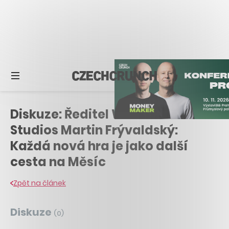
Diskuze: Ředitel Warhorse
Studios Martin Frývaldský:
Každá nová hra je jako další
cesta na Měsíc
Zpět na článek
Diskuze
(
0
)