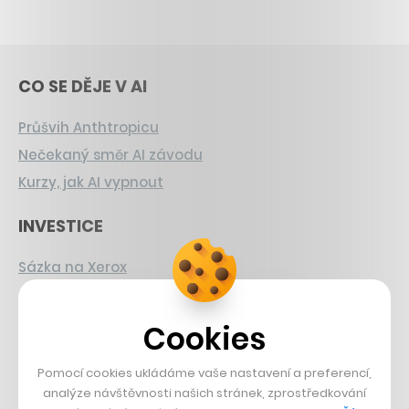
CO SE DĚJE V AI
Průšvih Anthtropicu
Nečekaný směr AI závodu
Kurzy, jak AI vypnout
INVESTICE
Sázka na Xerox
Strnad v Pirelli
Burzovní eldorádo
Cookies
PŘÍBĚHY Z GASTRA
Pomocí cookies ukládáme vaše nastavení a preferencí,
analýze návštěvnosti našich stránek, zprostředkování
Boční projekt, co se zvrtnul