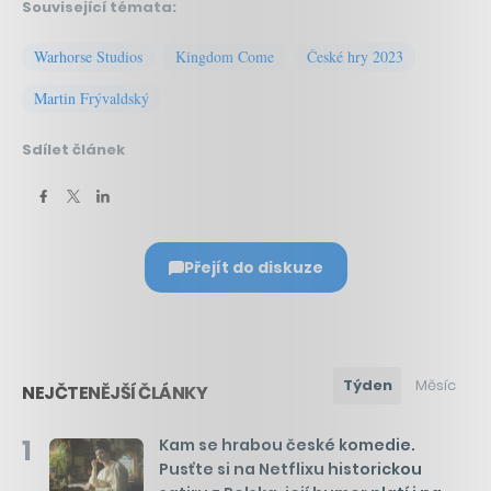
Související témata:
Warhorse Studios
Kingdom Come
České hry 2023
Martin Frývaldský
Sdílet článek
Přejít do diskuze
Týden
Měsíc
NEJČTENĚJŠÍ ČLÁNKY
1
Kam se hrabou české komedie.
Pusťte si na Netflixu historickou