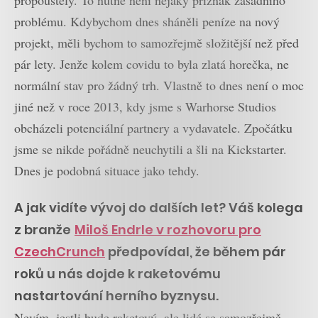
problému. Kdybychom dnes sháněli peníze na nový
projekt, měli bychom to samozřejmě složitější než před
pár lety. Jenže kolem covidu to byla zlatá horečka, ne
normální stav pro žádný trh. Vlastně to dnes není o moc
jiné než v roce 2013, kdy jsme s Warhorse Studios
obcházeli potenciální partnery a vydavatele. Zpočátku
jsme se nikde pořádně neuchytili a šli na Kickstarter.
Dnes je podobná situace jako tehdy.
A jak vidíte vývoj do dalších let? Váš kolega
z branže
Miloš Endrle v rozhovoru pro
CzechCrunch
předpovídal, že během pár
roků u nás dojde k raketovému
nastartování herního byznysu.
Nevím, jestli bude raketový, ale lidé se samozřejmě