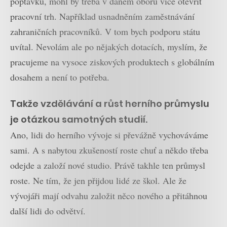
poptávku, mohl by třeba v daném oboru více otevřít
pracovní trh. Například usnadněním zaměstnávání
zahraničních pracovníků. V tom bych podporu státu
uvítal. Nevolám ale po nějakých dotacích, myslím, že
pracujeme na vysoce ziskových produktech s globálním
dosahem a není to potřeba.
Takže vzdělávání a růst herního průmyslu
je otázkou samotných studií.
Ano, lidi do herního vývoje si převážně vychováváme
sami. A s nabytou zkušeností roste chuť a někdo třeba
odejde a založí nové studio. Právě takhle ten průmysl
roste. Ne tím, že jen přijdou lidé ze škol. Ale že
vývojáři mají odvahu založit něco nového a přitáhnou
další lidi do odvětví.