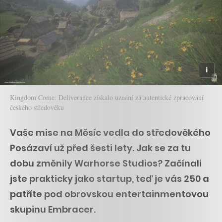
Kingdom Come: Deliverance získalo uznání za autentické zpracování
českého středověku
Vaše mise na Měsíc vedla do středověkého
Posázaví už před šesti lety. Jak se za tu
dobu změnily Warhorse Studios? Začínali
jste prakticky jako startup, teď je vás 250 a
patříte pod obrovskou entertainmentovou
skupinu Embracer.