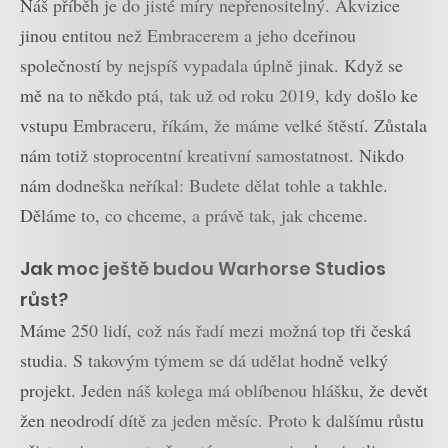
Náš příběh je do jisté míry nepřenositelný. Akvizice
jinou entitou než Embracerem a jeho dceřinou
společností by nejspíš vypadala úplně jinak. Když se
mě na to někdo ptá, tak už od roku 2019, kdy došlo ke
vstupu Embraceru, říkám, že máme velké štěstí. Zůstala
nám totiž stoprocentní kreativní samostatnost. Nikdo
nám dodneška neříkal: Budete dělat tohle a takhle.
Děláme to, co chceme, a právě tak, jak chceme.
Jak moc ještě budou Warhorse Studios
růst?
Máme 250 lidí, což nás řadí mezi možná top tři česká
studia. S takovým týmem se dá udělat hodně velký
projekt. Jeden náš kolega má oblíbenou hlášku, že devět
žen neodrodí dítě za jeden měsíc. Proto k dalšímu růstu