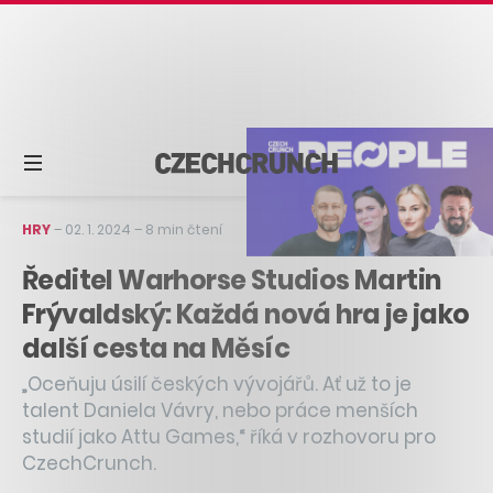
HRY
–
02. 1. 2024
–
8 min čtení
Ředitel Warhorse Studios Martin
Frývaldský: Každá nová hra je jako
další cesta na Měsíc
„Oceňuju úsilí českých vývojářů. Ať už to je
talent Daniela Vávry, nebo práce menších
studií jako Attu Games,“ říká v rozhovoru pro
CzechCrunch.