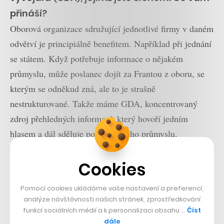
přináší?
Oborová organizace sdružující jednotlivé firmy v daném
odvětví je principiálně benefitem. Například při jednání
se státem. Když potřebuje informace o nějakém
průmyslu, může poslanec dojít za Frantou z oboru, se
kterým se odněkud zná, ale to je strašně
nestrukturované. Takže máme GDA, koncentrovaný
zdroj přehledných informací, který hovoří jedním
hlasem a dál sděluje potřeby celého průmyslu.
Od velkého sdružení vývojářů ale zpátky do
Cookies
Warhorse Studios. Vy jste CEO firmy, ve
Pomocí cookies ukládáme vaše nastavení a preferencí,
vedení vás doplňují Martin Klíma coby
analýze návštěvnosti našich stránek, zprostředkování
hlavní producent a Daniel Vávra jako
funkcí sociálních médií a k personalizaci obsahu …
Číst
kreativní ředitel. Jste rovnocennými
dále