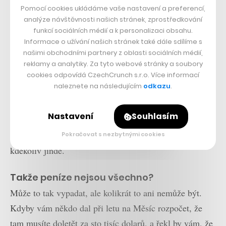
Pomocí cookies ukládáme vaše nastavení a preferencí,
partnery v klidné diskuzi, nebo to mezi
analýze návštěvnosti našich stránek, zprostředkování
vámi jiskří?
funkcí sociálních médií a k personalizaci obsahu.
Informace o užívání našich stránek také dále sdílíme s
Firma typu herního studia se musí v principu řídit
našimi obchodními partnery z oblasti sociálních médií,
konsenzuálními rozhodnutími. Na jedné straně
reklamy a analytiky. Za tyto webové stránky a soubory
produkce a peníze, na straně druhé kreativní zájmy a
cookies odpovídá CzechCrunch s.r.o. Více informací
naleznete na následujícím
odkazu
.
představy o výsledku. Musíme si mezi sebou vyříkat,
co je v daný moment nejdůležitější. Někdy to jsou
Nastavení
Souhlasím
peníze, respektive zdroje obecně, jindy je přednější
kreativní představa. Nejiskří to mezi námi víc než
Pokračovat s nezbytnými cookies
kdekoliv jinde.
Takže peníze nejsou všechno?
Může to tak vypadat, ale kolikrát to ani nemůže být.
Kdyby vám někdo dal při letu na Měsíc rozpočet, že
tam musíte doletět za sto tisíc dolarů, a řekl by vám, že