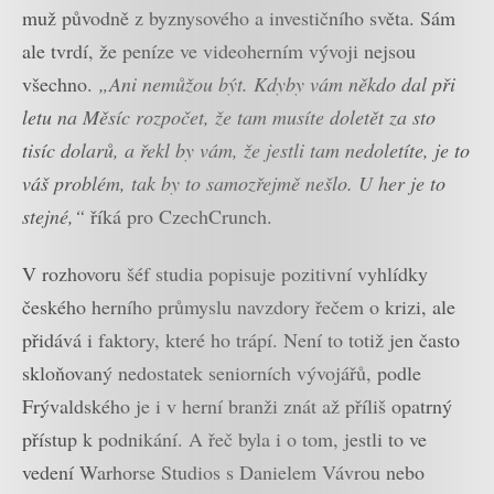
muž původně z byznysového a investičního světa. Sám
ale tvrdí, že peníze ve videoherním vývoji nejsou
všechno.
„Ani nemůžou být. Kdyby vám někdo dal při
letu na Měsíc rozpočet, že tam musíte doletět za sto
tisíc dolarů, a řekl by vám, že jestli tam nedoletíte, je to
váš problém, tak by to samozřejmě nešlo. U her je to
stejné,“
říká pro CzechCrunch.
V rozhovoru šéf studia popisuje pozitivní vyhlídky
českého herního průmyslu navzdory řečem o krizi, ale
přidává i faktory, které ho trápí. Není to totiž jen často
skloňovaný nedostatek seniorních vývojářů, podle
Frývaldského je i v herní branži znát až příliš opatrný
přístup k podnikání. A řeč byla i o tom, jestli to ve
vedení Warhorse Studios s Danielem Vávrou nebo