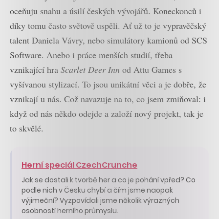
oceňuju snahu a úsilí českých vývojářů. Koneckonců i
díky tomu často světově uspěli. Ať už to je vypravěčský
talent Daniela Vávry, nebo simulátory kamionů od SCS
Software. Anebo i práce menších studií, třeba
vznikající hra
Scarlet Deer Inn
od Attu Games s
vyšívanou stylizací. To jsou unikátní věci a je dobře, že
vznikají u nás. Což navazuje na to, co jsem zmiňoval: i
když od nás někdo odejde a založí nový projekt, tak je
to skvělé.
Herní speciál CzechCrunche
Jak se dostali k tvorbě her a co je pohání vpřed? Co
podle nich v Česku chybí a čím jsme naopak
výjimeční? Vyzpovídali jsme několik výrazných
osobností herního průmyslu.