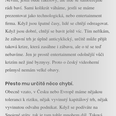
rádi baví. Sami kolikrát váháme, jestli se máme
prezentovat jako technologická, nebo entertainment
firma. Když jsou špatné časy, lidé se chtějí odreagovat.
Když jsou dobré, chtějí se bavit ještě víc. Tím neříkám,
že zábavní trh je úplně anticyklický, určitě může přijít
taková krize, která zasáhne i zábavu, ale o té se teď
nebavíme. Jen je prostě entertainment odolnější vůči
krizím než jiné byznysy. Proto o český videoherní
průmysl nemám velké obavy.
Přesto mu určitě něco chybí.
Obecně vzato, v Česku nebo Evropě máme nějakou
toleranci k riziku, nějak vyvinutý kapitálový trh, nějak
vyvinutou odvahu podnikat. Když se podíváte na
Spojené státy, tak je tam tohle mnohem dál. Taková