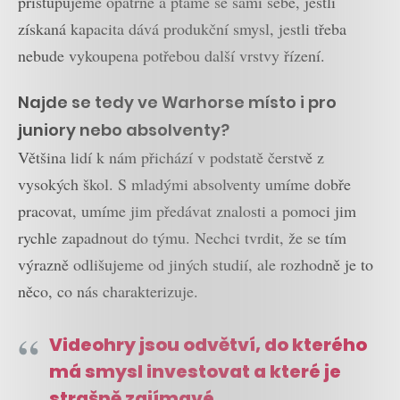
přistupujeme opatrně a ptáme se sami sebe, jestli
získaná kapacita dává produkční smysl, jestli třeba
nebude vykoupena potřebou další vrstvy řízení.
Najde se tedy ve Warhorse místo i pro
juniory nebo absolventy?
Většina lidí k nám přichází v podstatě čerstvě z
vysokých škol. S mladými absolventy umíme dobře
pracovat, umíme jim předávat znalosti a pomoci jim
rychle zapadnout do týmu. Nechci tvrdit, že se tím
výrazně odlišujeme od jiných studií, ale rozhodně je to
něco, co nás charakterizuje.
Videohry jsou odvětví, do kterého
má smysl investovat a které je
strašně zajímavé.