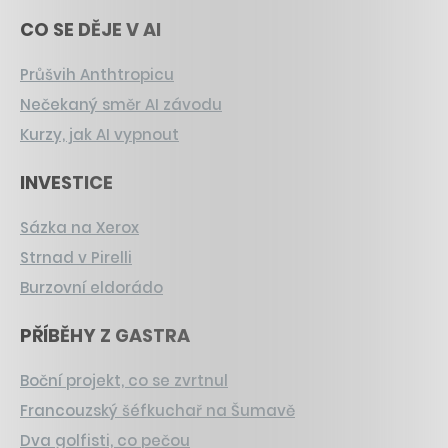
CO SE DĚJE V AI
Průšvih Anthtropicu
Nečekaný směr AI závodu
Kurzy, jak AI vypnout
INVESTICE
Sázka na Xerox
Strnad v Pirelli
Burzovní eldorádo
PŘÍBĚHY Z GASTRA
Boční projekt, co se zvrtnul
Francouzský šéfkuchař na Šumavě
Dva golfisti, co pečou