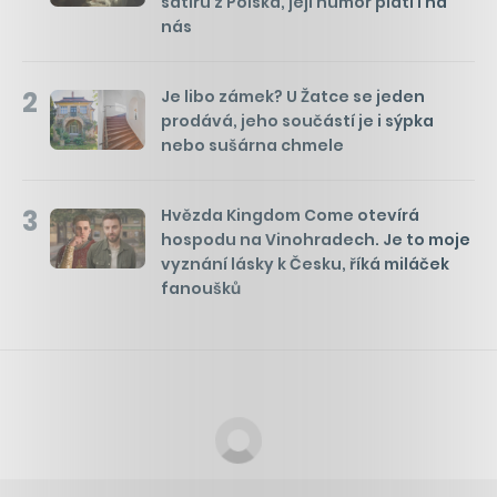
satiru z Polska, její humor platí i na
nás
2
Je libo zámek? U Žatce se jeden
prodává, jeho součástí je i sýpka
nebo sušárna chmele
3
Hvězda Kingdom Come otevírá
hospodu na Vinohradech. Je to moje
vyznání lásky k Česku, říká miláček
fanoušků