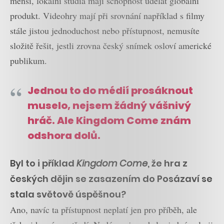
menší, lokální studia mají schopnost udělat globální
produkt. Videohry mají při srovnání například s filmy
stále jistou jednoduchost nebo přístupnost, nemusíte
složitě řešit, jestli zrovna český snímek osloví americké
publikum.
Jednou to do médií prosáknout
muselo, nejsem žádný vášnivý
hráč. Ale Kingdom Come znám
odshora dolů.
Byl to i příklad
Kingdom Come
, že hra z
českých dějin se zasazením do Posázaví se
stala světově úspěšnou?
Ano, navíc ta přístupnost neplatí jen pro příběh, ale