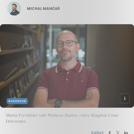
MICHAL MANČAŘ
ROZHOVOR
Martin Frývaldský vede Warhorse Studios, tvůrce Kingdom Come:
Deliverance
Sdílet