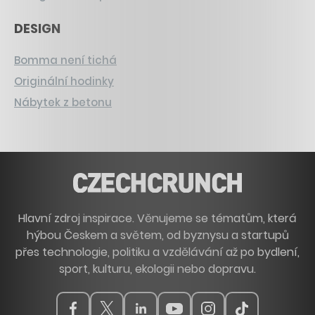
DESIGN
Bomma není tichá
Originální hodinky
Nábytek z betonu
Hlavní zdroj inspirace. Věnujeme se tématům, která
hýbou Českem a světem, od byznysu a startupů
přes technologie, politiku a vzdělávání až po bydlení,
sport, kulturu, ekologii nebo dopravu.