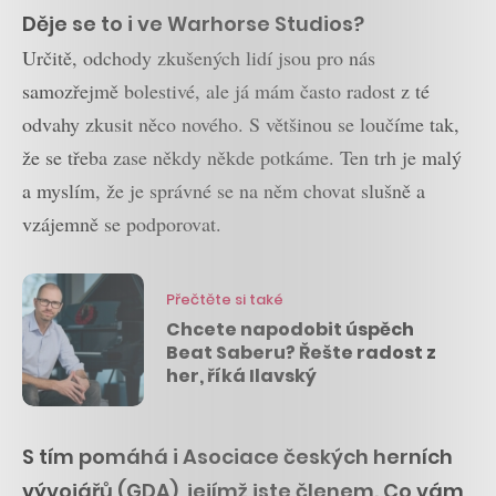
Děje se to i ve Warhorse Studios?
Určitě, odchody zkušených lidí jsou pro nás
samozřejmě bolestivé, ale já mám často radost z té
odvahy zkusit něco nového. S většinou se loučíme tak,
že se třeba zase někdy někde potkáme. Ten trh je malý
a myslím, že je správné se na něm chovat slušně a
vzájemně se podporovat.
Přečtěte si také
Chcete napodobit úspěch
Beat Saberu? Řešte radost z
her, říká Ilavský
S tím pomáhá i Asociace českých herních
vývojářů (GDA), jejímž jste členem. Co vám