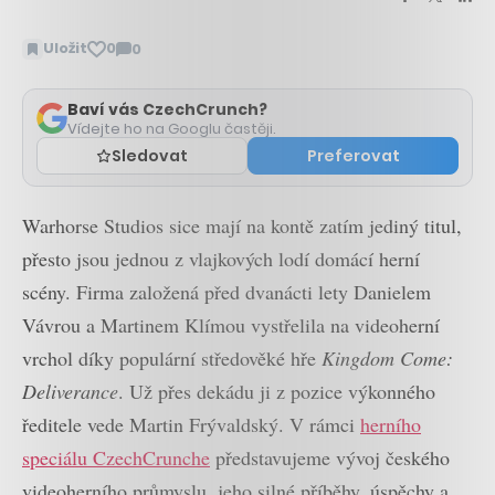
Uložit
0
0
Zobrazit
komentáře
Baví vás CzechCrunch?
Vídejte ho na Googlu častěji.
Sledovat
Preferovat
Warhorse Studios sice mají na kontě zatím jediný titul,
přesto jsou jednou z vlajkových lodí domácí herní
scény. Firma založená před dvanácti lety Danielem
Vávrou a Martinem Klímou vystřelila na videoherní
vrchol díky populární středověké hře
Kingdom Come:
Deliverance
. Už přes dekádu ji z pozice výkonného
ředitele vede Martin Frývaldský. V rámci
herního
speciálu CzechCrunche
představujeme vývoj českého
videoherního průmyslu, jeho silné příběhy, úspěchy a