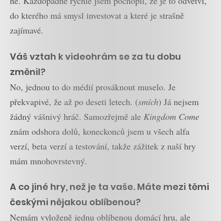
ne. Každopádně rychle jsem pochopil, že je to odvětví,
do kterého má smysl investovat a které je strašně
zajímavé.
Váš vztah k videohrám se za tu dobu
změnil?
No, jednou to do médií prosáknout muselo. Je
překvapivé, že až po deseti letech. (
smích
) Já nejsem
žádný vášnivý hráč. Samozřejmě ale
Kingdom Come
znám odshora dolů, koneckonců jsem u všech alfa
verzí, beta verzí a testování, takže zážitek z naší hry
mám mnohovrstevný.
A co jiné hry, než je ta vaše. Máte mezi těmi
českými nějakou oblíbenou?
Nemám vyloženě jednu oblíbenou domácí hru, ale