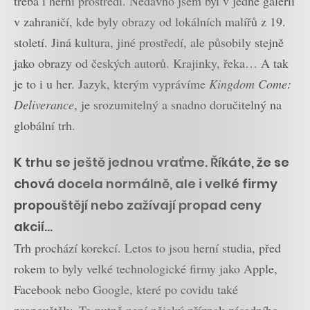
třeba i herní prostředí. Nedávno jsem byl v jedné galerii
v zahraničí, kde byly obrazy od lokálních malířů z 19.
století. Jiná kultura, jiné prostředí, ale působily stejně
jako obrazy od českých autorů. Krajinky, řeka… A tak
je to i u her. Jazyk, kterým vyprávíme
Kingdom Come:
Deliverance
, je srozumitelný a snadno doručitelný na
globální trh.
K trhu se ještě jednou vraťme. Říkáte, že se
chová docela normálně, ale i velké firmy
propouštějí nebo zažívají propad ceny
akcií…
Trh prochází korekcí. Letos to jsou herní studia, před
rokem to byly velké technologické firmy jako Apple,
Facebook nebo Google, které po covidu také
propouštěly. To nutně není nějaký příznak zásadního