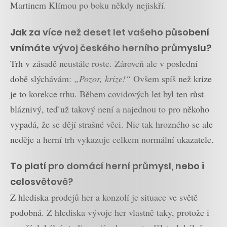
Martinem Klímou po boku někdy nejiskří.
Jak za více než deset let vašeho působení
vnímáte vývoj českého herního průmyslu?
Trh v zásadě neustále roste. Zároveň ale v poslední
době slýchávám:
„Pozor, krize!“
Ovšem spíš než krize
je to korekce trhu. Během covidových let byl ten růst
bláznivý, teď už takový není a najednou to pro někoho
vypadá, že se dějí strašné věci. Nic tak hrozného se ale
neděje a herní trh vykazuje celkem normální ukazatele.
To platí pro domácí herní průmysl, nebo i
celosvětově?
Z hlediska prodejů her a konzolí je situace ve světě
podobná. Z hlediska vývoje her vlastně taky, protože i