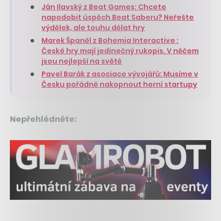
Ján Ilavský z Beat Games: Chcete
napodobit úspěch Beat Saberu? Neřešte
výdělek, ale touhu dělat hry
Marek Španěl z Bohemia Interactive :
České hry mají jedinečný rukopis. V něčem
jsou nejlepší na světě
Pavel Barák z asociace vývojářů: Musíme v
Česku pořádně nakopnout herní startupy
Nepřehlédněte: