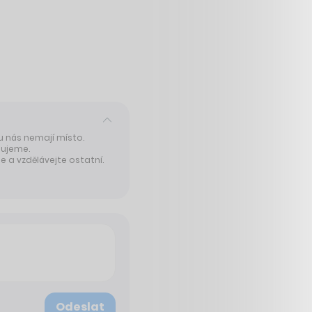
 u nás nemají místo.
tujeme.
 a vzdělávejte ostatní.
Odeslat