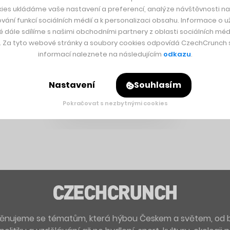
ies ukládáme vaše nastavení a preferencí, analýze návštěvnosti naš
vání funkcí sociálních médií a k personalizaci obsahu. Informace o už
é dále sdílíme s našimi obchodními partnery z oblasti sociálních médi
y. Za tyto webové stránky a soubory cookies odpovídá CzechCrunch s.
informací naleznete na následujícím
odkazu
.
Nastavení
Souhlasím
Pokračovat s nezbytnými cookies
. Věnujeme se tématům, která hýbou Českem a světem, od 