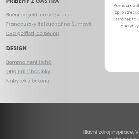
PŘÍBĚHY Z GASTRA
Pomocí cook
zprostředko
Boční projekt, co se zvrtnul
stránek tak
Francouzský šéfkuchař na Šumavě
analytik
Dva golfisti, co pečou
DESIGN
Bomma není tichá
Originální hodinky
Nábytek z betonu
Hlavní zdroj inspirace