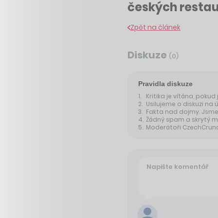
českých restau
Zpět na článek
Diskuze
(
0
)
Pravidla diskuze
Kritika je vítána, pokud
Usilujeme o diskuzi na 
Fakta nad dojmy. Jsme 
Žádný spam a skrytý m
Moderátoři CzechCrunche