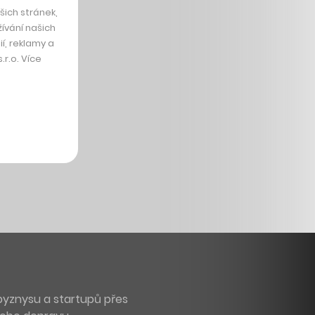
ich stránek,
ívání našich
í, reklamy a
r.o. Více
byznysu a startupů přes