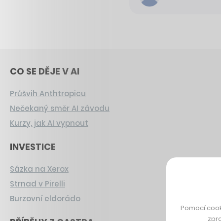
CO SE DĚJE V AI
Průšvih Anthtropicu
Nečekaný směr AI závodu
Kurzy, jak AI vypnout
INVESTICE
Sázka na Xerox
Strnad v Pirelli
Burzovní eldorádo
Pomocí cook
zpro