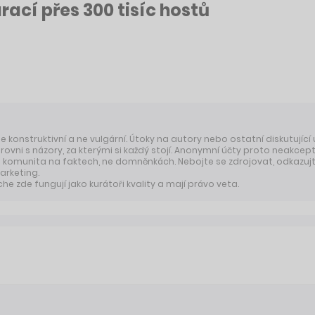
rací přes 300 tisíc hostů
 je konstruktivní a ne vulgární. Útoky na autory nebo ostatní diskutující
úrovni s názory, za kterými si každý stojí. Anonymní účty proto neakcep
komunita na faktech, ne domněnkách. Nebojte se zdrojovat, odkazujte
arketing.
 zde fungují jako kurátoři kvality a mají právo veta.