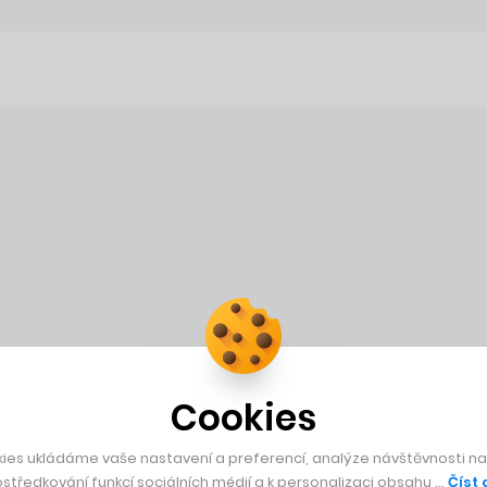
Cookies
ies ukládáme vaše nastavení a preferencí, analýze návštěvnosti naš
středkování funkcí sociálních médií a k personalizaci obsahu …
Číst 