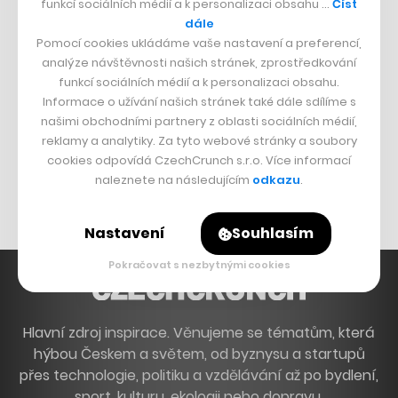
funkcí sociálních médií a k personalizaci obsahu …
Číst
Francouzský šéfkuchař na Šumavě
dále
Pomocí cookies ukládáme vaše nastavení a preferencí,
Dva golfisti, co pečou
analýze návštěvnosti našich stránek, zprostředkování
funkcí sociálních médií a k personalizaci obsahu.
DESIGN
Informace o užívání našich stránek také dále sdílíme s
našimi obchodními partnery z oblasti sociálních médií,
Bomma není tichá
reklamy a analytiky. Za tyto webové stránky a soubory
Originální hodinky
cookies odpovídá CzechCrunch s.r.o. Více informací
naleznete na následujícím
odkazu
.
Nábytek z betonu
Nastavení
Souhlasím
Pokračovat s nezbytnými cookies
Hlavní zdroj inspirace. Věnujeme se tématům, která
hýbou Českem a světem, od byznysu a startupů
přes technologie, politiku a vzdělávání až po bydlení,
sport, kulturu, ekologii nebo dopravu.