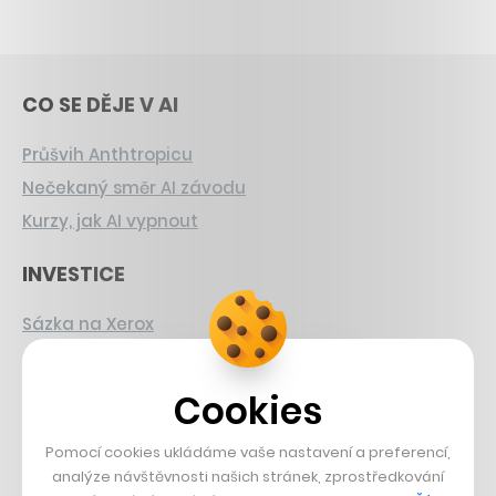
CO SE DĚJE V AI
Průšvih Anthtropicu
Nečekaný směr AI závodu
Kurzy, jak AI vypnout
INVESTICE
Sázka na Xerox
Strnad v Pirelli
Burzovní eldorádo
Cookies
PŘÍBĚHY Z GASTRA
Pomocí cookies ukládáme vaše nastavení a preferencí,
analýze návštěvnosti našich stránek, zprostředkování
Boční projekt, co se zvrtnul