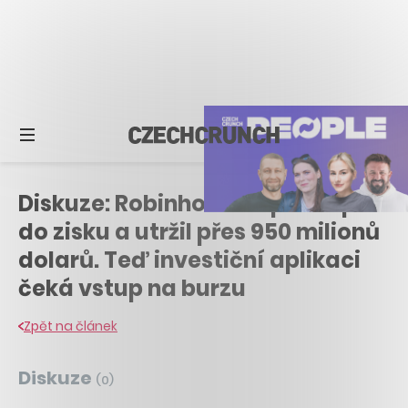
Diskuze: Robinhood se překlopil
do zisku a utržil přes 950 milionů
dolarů. Teď investiční aplikaci
čeká vstup na burzu
Zpět na článek
Diskuze
(
0
)