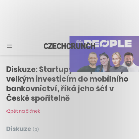
Diskuze: Startupy nás postrčily k
velkým investicím do mobilního
bankovnictví, říká jeho šéf v
České spořitelně
Zpět na článek
Diskuze
(
0
)