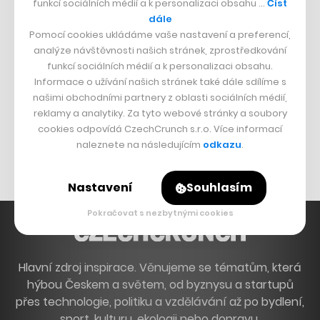
funkcí sociálních médií a k personalizaci obsahu …
Číst
Francouzský šéfkuchař na Šumavě
dále
Pomocí cookies ukládáme vaše nastavení a preferencí,
Dva golfisti, co pečou
analýze návštěvnosti našich stránek, zprostředkování
funkcí sociálních médií a k personalizaci obsahu.
DESIGN
Informace o užívání našich stránek také dále sdílíme s
našimi obchodními partnery z oblasti sociálních médií,
Bomma není tichá
reklamy a analytiky. Za tyto webové stránky a soubory
Originální hodinky
cookies odpovídá CzechCrunch s.r.o. Více informací
naleznete na následujícím
odkazu
.
Nábytek z betonu
Nastavení
Souhlasím
Pokračovat s nezbytnými cookies
Hlavní zdroj inspirace. Věnujeme se tématům, která
hýbou Českem a světem, od byznysu a startupů
přes technologie, politiku a vzdělávání až po bydlení,
sport, kulturu, ekologii nebo dopravu.