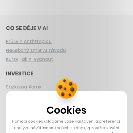
CO SE DĚJE V AI
Průšvih Anthtropicu
Nečekaný směr AI závodu
Kurzy, jak AI vypnout
INVESTICE
Sázka na Xerox
Strnad v Pirelli
Burzovní eldorádo
Cookies
PŘÍBĚHY Z GASTRA
Pomocí cookies ukládáme vaše nastavení a preferencí,
analýze návštěvnosti našich stránek, zprostředkování
Boční projekt, co se zvrtnul