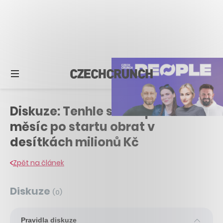
Diskuze: Tenhle startup má v ČR
měsíc po startu obrat v
desítkách milionů Kč
Zpět na článek
Diskuze
(
0
)
Pravidla diskuze