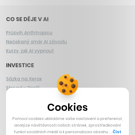
CO SE DĚJE V AI
Průšvih Anthtropicu
Nečekaný směr AI závodu
Kurzy, jak AI vypnout
INVESTICE
Sázka na Xerox
Strnad v Pirelli
Burzovní eldorádo
Cookies
PŘÍBĚHY Z GASTRA
Pomocí cookies ukládáme vaše nastavení a preferencí,
Boční projekt, co se zvrtnul
analýze návštěvnosti našich stránek, zprostředkování
funkcí sociálních médií a k personalizaci obsahu …
Číst
Francouzský šéfkuchař na Šumavě