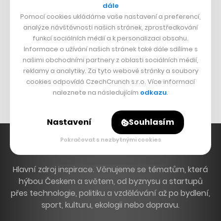
dále
Dva golfisti, co pečou
Pomocí cookies ukládáme vaše nastavení a preferencí,
analýze návštěvnosti našich stránek, zprostředkování
DESIGN
funkcí sociálních médií a k personalizaci obsahu.
Informace o užívání našich stránek také dále sdílíme s
Bomma není tichá
našimi obchodními partnery z oblasti sociálních médií,
reklamy a analytiky. Za tyto webové stránky a soubory
Originální hodinky
cookies odpovídá CzechCrunch s.r.o. Více informací
Nábytek z betonu
naleznete na následujícím
odkazu
.
Nastavení
Souhlasím
Pokračovat s nezbytnými cookies
Hlavní zdroj inspirace. Věnujeme se tématům, která
hýbou Českem a světem, od byznysu a startupů
přes technologie, politiku a vzdělávání až po bydlení,
sport, kulturu, ekologii nebo dopravu.