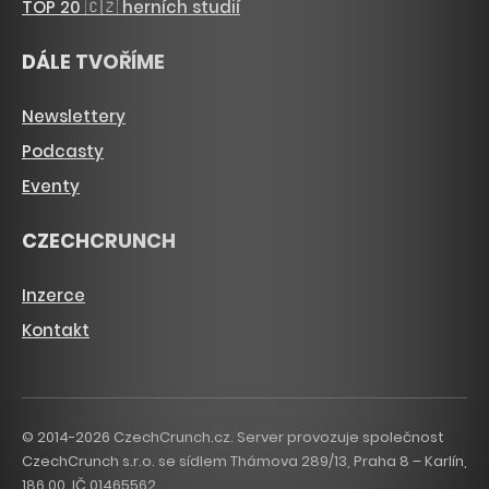
TOP 20 🇨🇿 herních studií
DÁLE TVOŘÍME
Newslettery
Podcasty
Eventy
CZECHCRUNCH
Inzerce
Kontakt
© 2014-2026 CzechCrunch.cz. Server provozuje společnost
CzechCrunch s.r.o. se sídlem Thámova 289/13, Praha 8 – Karlín,
186 00. IČ 01465562.