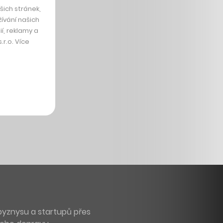
ich stránek,
ívání našich
í, reklamy a
r.o. Více
byznysu a startupů přes