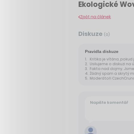
Ekologické Wov
Zpět na článek
Diskuze
(
0
)
Pravidla diskuze
Kritika je vítána, pokud
Usilujeme o diskuzi na 
Fakta nad dojmy. Jsme 
Žádný spam a skrytý m
Moderátoři CzechCrunche