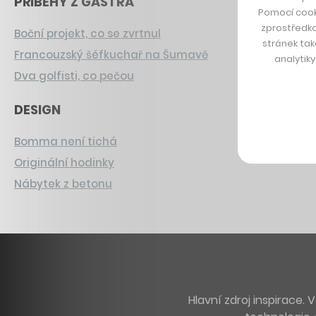
PŘÍBĚHY Z GASTRA
Pomocí cook
zprostředko
Boční projekt, co se zvrtnul
stránek tak
Francouzský šéfkuchař na Šumavě
analytik
Dva golfisti, co pečou
DESIGN
Bomma není tichá
Originální hodinky
Nábytek z betonu
Hlavní zdroj inspirace