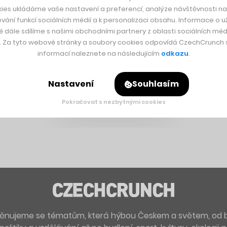
ies ukládáme vaše nastavení a preferencí, analýze návštěvnosti naš
vání funkcí sociálních médií a k personalizaci obsahu. Informace o už
é dále sdílíme s našimi obchodními partnery z oblasti sociálních médi
y. Za tyto webové stránky a soubory cookies odpovídá CzechCrunch s.
informací naleznete na následujícím
odkazu
.
Nastavení
Souhlasím
Pokračovat s nezbytnými cookies
. Věnujeme se tématům, která hýbou Českem a světem, od 