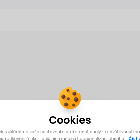
Cookies
ies ukládáme vaše nastavení a preferencí, analýze návštěvnosti naš
středkování funkcí sociálních médií a k personalizaci obsahu …
Číst 