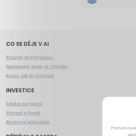
CO SE DĚJE V AI
Průšvih Anthtropicu
Nečekaný směr AI závodu
Kurzy, jak AI vypnout
INVESTICE
Sázka na Xerox
Strnad v Pirelli
Burzovní eldorádo
Pomocí cook
zpro