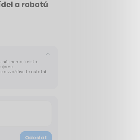
del a robotů
 u nás nemají místo.
tujeme.
 a vzdělávejte ostatní.
Odeslat