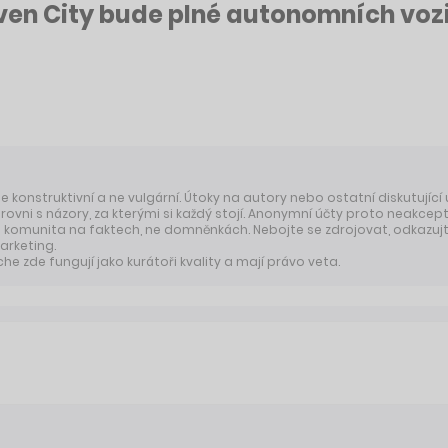
en City bude plné autonomních vozi
 je konstruktivní a ne vulgární. Útoky na autory nebo ostatní diskutující
úrovni s názory, za kterými si každý stojí. Anonymní účty proto neakcep
komunita na faktech, ne domněnkách. Nebojte se zdrojovat, odkazujte
arketing.
 zde fungují jako kurátoři kvality a mají právo veta.