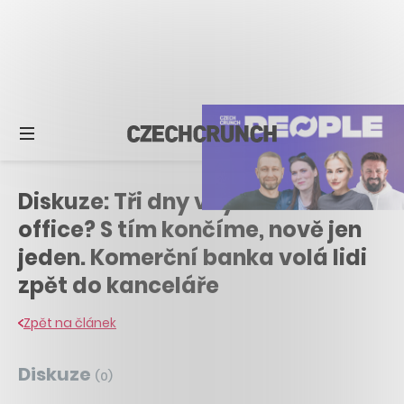
Diskuze: Tři dny v týdnu home
office? S tím končíme, nově jen
jeden. Komerční banka volá lidi
zpět do kanceláře
Zpět na článek
Diskuze
(
0
)