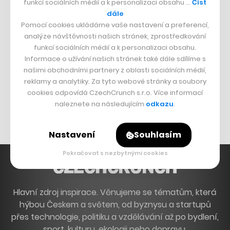
funkcí sociálních médií a k personalizaci obsahu …
Číst
Francouzský šéfkuchař na Šumavě
dále
Pomocí cookies ukládáme vaše nastavení a preferencí,
Dva golfisti, co pečou
analýze návštěvnosti našich stránek, zprostředkování
funkcí sociálních médií a k personalizaci obsahu.
DESIGN
Informace o užívání našich stránek také dále sdílíme s
našimi obchodními partnery z oblasti sociálních médií,
Bomma není tichá
reklamy a analytiky. Za tyto webové stránky a soubory
Originální hodinky
cookies odpovídá CzechCrunch s.r.o. Více informací
naleznete na následujícím
odkazu
.
Nábytek z betonu
Nastavení
Souhlasím
Pokračovat s nezbytnými cookies
Hlavní zdroj inspirace. Věnujeme se tématům, která
hýbou Českem a světem, od byznysu a startupů
přes technologie, politiku a vzdělávání až po bydlení,
sport, kulturu, ekologii nebo dopravu.