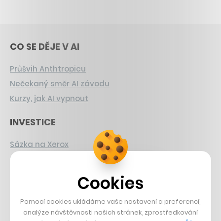
CO SE DĚJE V AI
Průšvih Anthtropicu
Nečekaný směr AI závodu
Kurzy, jak AI vypnout
INVESTICE
Sázka na Xerox
Strnad v Pirelli
Burzovní eldorádo
Cookies
PŘÍBĚHY Z GASTRA
Pomocí cookies ukládáme vaše nastavení a preferencí,
analýze návštěvnosti našich stránek, zprostředkování
Boční projekt, co se zvrtnul