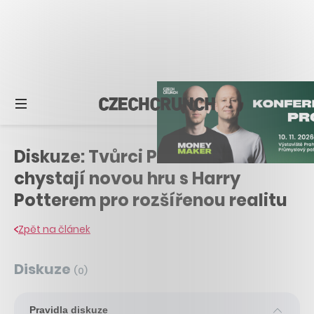
Diskuze: Tvůrci Pokémon Go
chystají novou hru s Harry
Potterem pro rozšířenou realitu
Zpět na článek
Diskuze
(
0
)
Pravidla diskuze