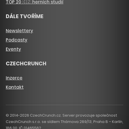
TOP 20 🇨🇿 herních studií
DÁLE TVOŘÍME
Newslettery
Podcasty
Eventy
CZECHCRUNCH
Inzerce
Kontakt
© 2014-2026 CzechCrunch.cz. Server provozuje společnost
CzechCrunch s.r.o. se sídlem Thámova 289/13, Praha 8 – Karlín,
186 00. IČ 01465562.