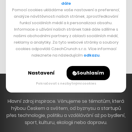
dále
Dva golfisti, co pečou
Pomocí cookies ukládáme vaše nastavení a preferencí,
analýze návštěvnosti našich stránek, zprostředkování
DESIGN
funkcí sociálních médií a k personalizaci obsahu.
Informace o užívání našich stránek také dále sdílíme s
Bomma není tichá
našimi obchodními partnery z oblasti sociálních médií,
reklamy a analytiky. Za tyto webové stránky a soubory
Originální hodinky
cookies odpovídá CzechCrunch s.r.o. Více informací
Nábytek z betonu
naleznete na následujícím
odkazu
.
Nastavení
Souhlasím
Pokračovat s nezbytnými cookies
Hlavní zdroj inspirace. Věnujeme se tématům, která
hýbou Českem a světem, od byznysu a startupů
přes technologie, politiku a vzdělávání až po bydlení,
sport, kulturu, ekologii nebo dopravu.