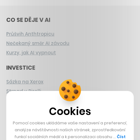
CO SE DĚJE V AI
Průšvih Anthtropicu
Nečekaný směr AI závodu
Kurzy, jak AI vypnout
INVESTICE
Sázka na Xerox
Strnad v Pirelli
Burzovní eldorádo
Cookies
PŘÍBĚHY Z GASTRA
Pomocí cookies ukládáme vaše nastavení a preferencí,
Boční projekt, co se zvrtnul
analýze návštěvnosti našich stránek, zprostředkování
funkcí sociálních médií a k personalizaci obsahu …
Číst
Francouzský šéfkuchař na Šumavě