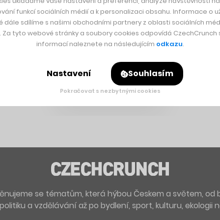
ies ukládáme vaše nastavení a preferencí, analýze návštěvnosti naš
vání funkcí sociálních médií a k personalizaci obsahu. Informace o už
é dále sdílíme s našimi obchodními partnery z oblasti sociálních médi
y. Za tyto webové stránky a soubory cookies odpovídá CzechCrunch s.
informací naleznete na následujícím
odkazu
.
Nastavení
Souhlasím
Pokračovat s nezbytnými cookies
. Věnujeme se tématům, která hýbou Českem a světem, od 
politiku a vzdělávání až po bydlení, sport, kulturu, ekologii