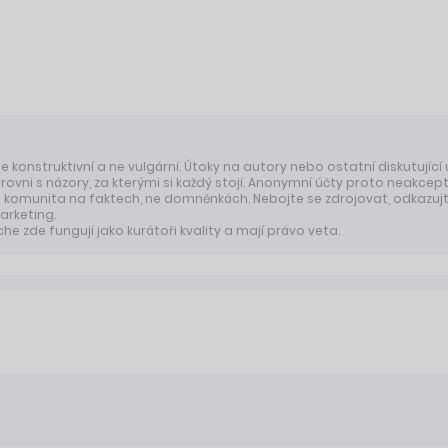
 je konstruktivní a ne vulgární. Útoky na autory nebo ostatní diskutující
úrovni s názory, za kterými si každý stojí. Anonymní účty proto neakcep
komunita na faktech, ne domněnkách. Nebojte se zdrojovat, odkazujte
arketing.
 zde fungují jako kurátoři kvality a mají právo veta.