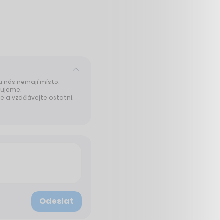
 u nás nemají místo.
tujeme.
 a vzdělávejte ostatní.
Odeslat