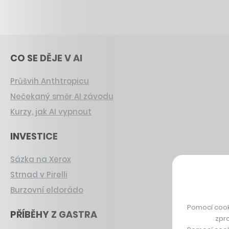
CO SE DĚJE V AI
Průšvih Anthtropicu
Nečekaný směr AI závodu
Kurzy, jak AI vypnout
INVESTICE
Sázka na Xerox
Strnad v Pirelli
Burzovní eldorádo
Pomocí cook
PŘÍBĚHY Z GASTRA
zpro