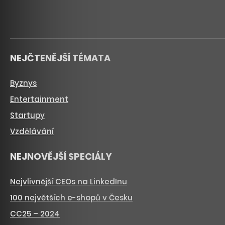
NEJČTENĚJŠÍ TÉMATA
Byznys
Entertainment
Startupy
Vzdělávání
NEJNOVĚJŠÍ SPECIÁLY
Nejvlivnější CEOs na LinkedInu
100 největších e-shopů v Česku
CC25 – 2024