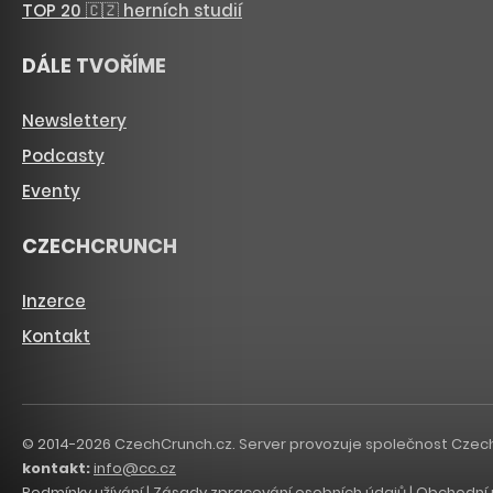
TOP 20 🇨🇿 herních studií
DÁLE TVOŘÍME
Newslettery
Podcasty
Eventy
CZECHCRUNCH
Inzerce
Kontakt
© 2014-2026 CzechCrunch.cz. Server provozuje společnost CzechCru
kontakt:
info@cc.cz
Podmínky užívání
|
Zásady zpracování osobních údajů
|
Obchodní 