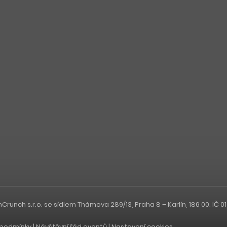
nch s.r.o. se sídlem Thámova 289/13, Praha 8 – Karlín, 186 00. IČ 0
podmínky
|
Návštěvní řád eventů
|
Nastavení cookies