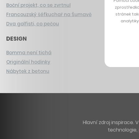
Pomocí cook
Boční projekt, co se zvrtnul
zprostředko
stránek tak
Francouzský šéfkuchař na Šumavě
analytik
Dva golfisti, co pečou
DESIGN
Bomma není tichá
Originální hodinky
Nábytek z betonu
Hlavní zdroj inspirace
technologie, 