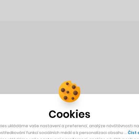
Cookies
ies ukládáme vaše nastavení a preferencí, analýze návštěvnosti naš
středkování funkcí sociálních médií a k personalizaci obsahu …
Číst 