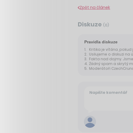
Zpět na článek
Diskuze
(
0
)
Pravidla diskuze
Kritika je vítána, pokud
Usilujeme o diskuzi na 
Fakta nad dojmy. Jsme 
Žádný spam a skrytý m
Moderátoři CzechCrunche