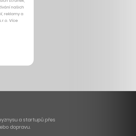
ich stránek,
ívání našich
í, reklamy a
r.o. Více
byznysu a startupů přes
 nebo dopravu.