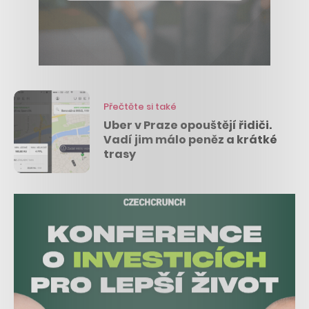
Přečtěte si také
Uber v Praze opouštějí řidiči.
Vadí jim málo peněz a krátké
trasy