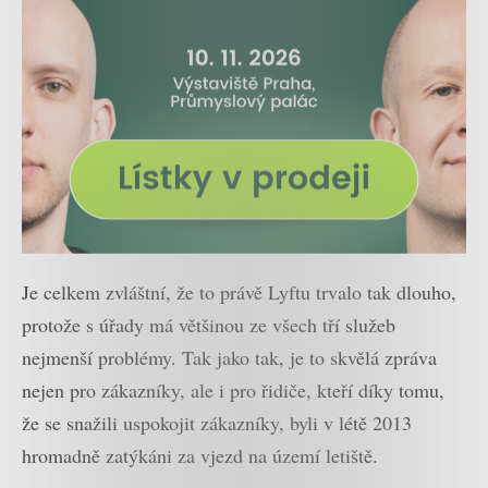
Je celkem zvláštní, že to právě Lyftu trvalo tak dlouho,
protože s úřady má většinou ze všech tří služeb
nejmenší problémy. Tak jako tak, je to skvělá zpráva
nejen pro zákazníky, ale i pro řidiče, kteří díky tomu,
že se snažili uspokojit zákazníky, byli v létě 2013
hromadně zatýkáni za vjezd na území letiště.