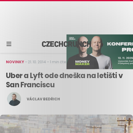
NOVINKY
–
21. 10. 2014
–
1 min čtení
Uber a Lyft ode dneška na letišti v
San Franciscu
VÁCLAV BEDŘICH