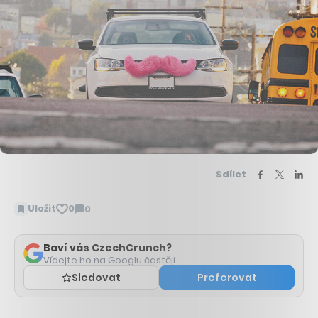
Sdílet
Uložit
0
0
Zobrazit
komentáře
Baví vás CzechCrunch?
Vídejte ho na Googlu častěji.
Sledovat
Preferovat