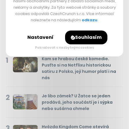
našimi obchodními partnery z oblasti sociálních médií,
reklamy a analytiky. Za tyto webové stránky a soubory
Přejít do diskuze
cookies odpovídá CzechCrunch s.r.o. Více informací
naleznete na následujícím
odkazu
.
Nastavení
Souhlasím
Týden
Měsíc
NEJČTENĚJŠÍ ČLÁNKY
Pokračovat s nezbytnými cookies
1
Kam se hrabou české komedie.
Pusťte si na Netflixu historickou
satiru z Polska, její humor platí i na
nás
2
Je libo zámek? U Žatce se jeden
prodává, jeho součástí je i sýpka
nebo sušárna chmele
3
Hvězda Kingdom Come otevírá