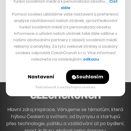
funkcí sociálních médií a k personalizaci obsahu …
Číst
Francouzský šéfkuchař na Šumavě
dále
Pomocí cookies ukládáme vaše nastavení a preferencí,
Dva golfisti, co pečou
analýze návštěvnosti našich stránek, zprostředkování
funkcí sociálních médií a k personalizaci obsahu.
DESIGN
Informace o užívání našich stránek také dále sdílíme s
našimi obchodními partnery z oblasti sociálních médií,
Bomma není tichá
reklamy a analytiky. Za tyto webové stránky a soubory
Originální hodinky
cookies odpovídá CzechCrunch s.r.o. Více informací
naleznete na následujícím
odkazu
.
Nábytek z betonu
Nastavení
Souhlasím
Pokračovat s nezbytnými cookies
Hlavní zdroj inspirace. Věnujeme se tématům, která
hýbou Českem a světem, od byznysu a startupů
přes technologie, politiku a vzdělávání až po bydlení,
sport, kulturu, ekologii nebo dopravu.