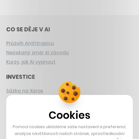
CO SE DĚJE V AI
Průšvih Anthtropicu
Nečekaný směr AI závodu
Kurzy, jak AI vypnout
INVESTICE
Sázka na Xerox
Strnad v Pirelli
Burzovní eldorádo
Cookies
PŘÍBĚHY Z GASTRA
Pomocí cookies ukládáme vaše nastavení a preferencí,
analýze návštěvnosti našich stránek, zprostředkování
Boční projekt, co se zvrtnul