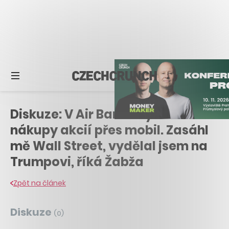
Diskuze: V Air Bank chystá
nákupy akcií přes mobil. Zasáhl
mě Wall Street, vydělal jsem na
Trumpovi, říká Žabža
Zpět na článek
Diskuze
(
0
)