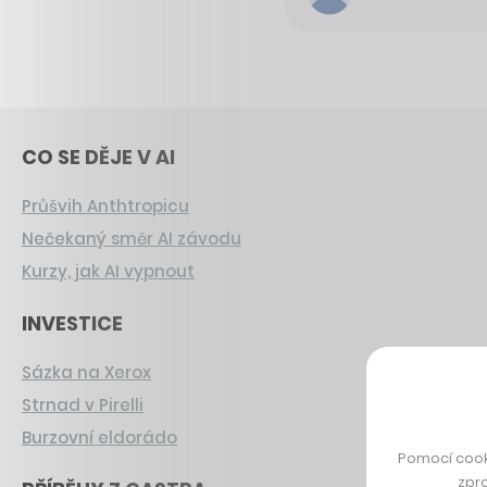
CO SE DĚJE V AI
Průšvih Anthtropicu
Nečekaný směr AI závodu
Kurzy, jak AI vypnout
INVESTICE
Sázka na Xerox
Strnad v Pirelli
Burzovní eldorádo
Pomocí cook
zpro