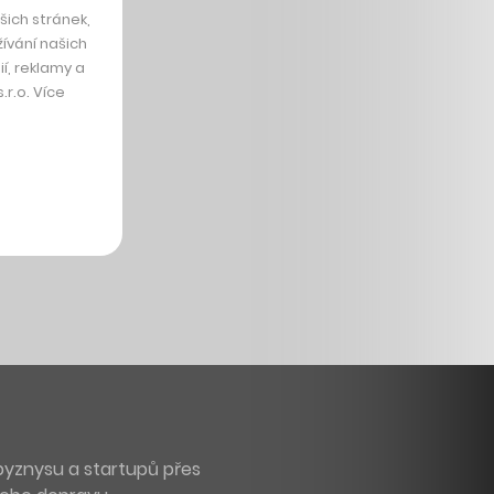
ich stránek,
ívání našich
í, reklamy a
r.o. Více
byznysu a startupů přes