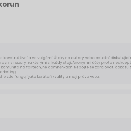
 korun
 je konstruktivní a ne vulgární. Útoky na autory nebo ostatní diskutující
úrovni s názory, za kterými si každý stojí. Anonymní účty proto neakcep
komunita na faktech, ne domněnkách. Nebojte se zdrojovat, odkazujte
arketing.
 zde fungují jako kurátoři kvality a mají právo veta.