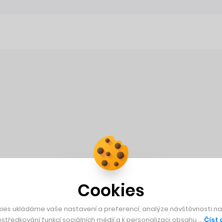
Cookies
ies ukládáme vaše nastavení a preferencí, analýze návštěvnosti naš
středkování funkcí sociálních médií a k personalizaci obsahu …
Číst 