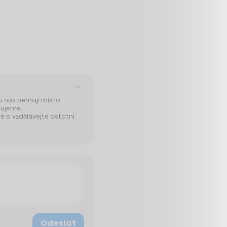
 u nás nemají místo.
tujeme.
 a vzdělávejte ostatní.
Odeslat