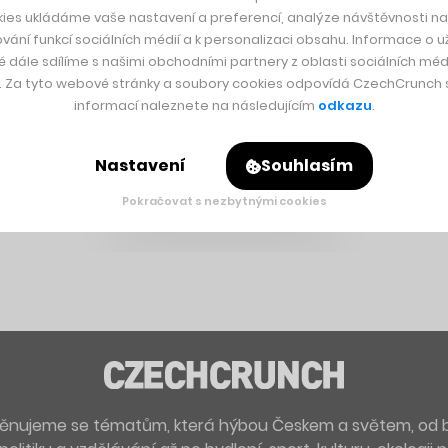
ies ukládáme vaše nastavení a preferencí, analýze návštěvnosti naš
vání funkcí sociálních médií a k personalizaci obsahu. Informace o už
é dále sdílíme s našimi obchodními partnery z oblasti sociálních médi
y. Za tyto webové stránky a soubory cookies odpovídá CzechCrunch s.
informací naleznete na následujícím
odkazu
.
Nastavení
Souhlasím
Pokračovat s nezbytnými cookies
. Věnujeme se tématům, která hýbou Českem a světem, od 