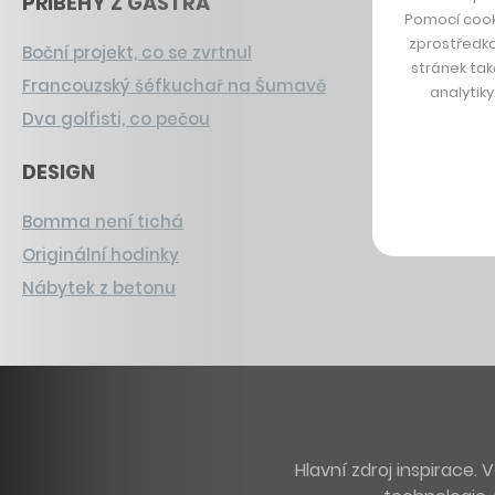
PŘÍBĚHY Z GASTRA
Pomocí cook
zprostředko
Boční projekt, co se zvrtnul
stránek tak
Francouzský šéfkuchař na Šumavě
analytik
Dva golfisti, co pečou
DESIGN
Bomma není tichá
Originální hodinky
Nábytek z betonu
Hlavní zdroj inspirace