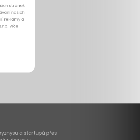
ich stránek,
ívání našich
í, reklamy a
r.o. Více
byznysu a startupů přes