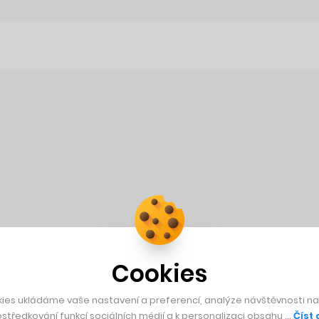
Cookies
ies ukládáme vaše nastavení a preferencí, analýze návštěvnosti naš
středkování funkcí sociálních médií a k personalizaci obsahu …
Číst 