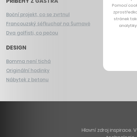
PŘÍBĚHY Z GASTRA
Pomocí cook
zprostředko
Boční projekt, co se zvrtnul
stránek tak
Francouzský šéfkuchař na Šumavě
analytik
Dva golfisti, co pečou
DESIGN
Bomma není tichá
Originální hodinky
Nábytek z betonu
Hlavní zdroj inspirace