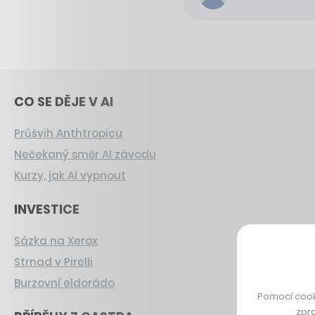
CO SE DĚJE V AI
Průšvih Anthtropicu
Nečekaný směr AI závodu
Kurzy, jak AI vypnout
INVESTICE
Sázka na Xerox
Strnad v Pirelli
Burzovní eldorádo
Pomocí cook
zpro