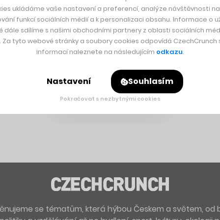
ies ukládáme vaše nastavení a preferencí, analýze návštěvnosti naš
vání funkcí sociálních médií a k personalizaci obsahu. Informace o už
é dále sdílíme s našimi obchodními partnery z oblasti sociálních médi
y. Za tyto webové stránky a soubory cookies odpovídá CzechCrunch s.
informací naleznete na následujícím
odkazu
.
Nastavení
Souhlasím
Pokračovat s nezbytnými cookies
. Věnujeme se tématům, která hýbou Českem a světem, od 