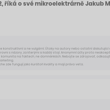
2, říká o své mikroelektrárně Jakub
 je konstruktivní a ne vulgární. Útoky na autory nebo ostatní diskutující
úrovni s názory, za kterými si každý stojí. Anonymní účty proto neakcep
komunita na faktech, ne domněnkách. Nebojte se zdrojovat, odkazujte
arketing.
 zde fungují jako kurátoři kvality a mají právo veta.