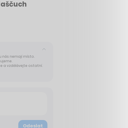
 Maščuch
 u nás nemají místo.
tujeme.
 a vzdělávejte ostatní.
Odeslat