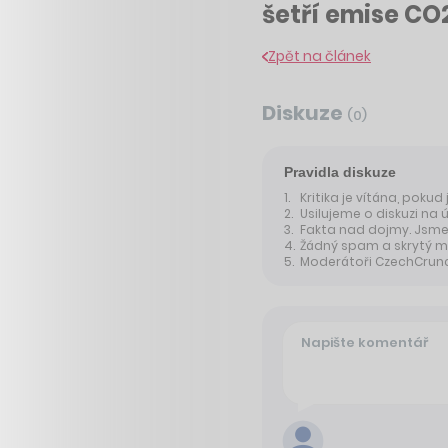
šetří emise CO
Zpět na článek
Diskuze
(
0
)
Pravidla diskuze
Kritika je vítána, pokud
Usilujeme o diskuzi na 
Fakta nad dojmy. Jsme 
Žádný spam a skrytý m
Moderátoři CzechCrunche