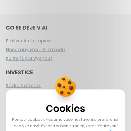
CO SE DĚJE V AI
Průšvih Anthtropicu
Nečekaný směr AI závodu
Kurzy, jak AI vypnout
INVESTICE
Sázka na Xerox
Strnad v Pirelli
Burzovní eldorádo
Cookies
PŘÍBĚHY Z GASTRA
Pomocí cookies ukládáme vaše nastavení a preferencí,
analýze návštěvnosti našich stránek, zprostředkování
Boční projekt, co se zvrtnul