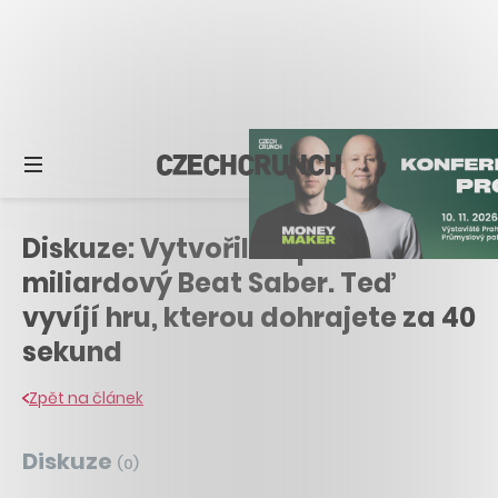
Diskuze: Vytvořil a opustil
miliardový Beat Saber. Teď
vyvíjí hru, kterou dohrajete za 40
sekund
Zpět na článek
Diskuze
(
0
)