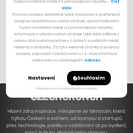
funkcí sociálních médií a k personalizaci obsahu …
Číst
Francouzský šéfkuchař na Šumavě
dále
Pomocí cookies ukládáme vaše nastavení a preferencí,
Dva golfisti, co pečou
analýze návštěvnosti našich stránek, zprostředkování
funkcí sociálních médií a k personalizaci obsahu.
DESIGN
Informace o užívání našich stránek také dále sdílíme s
našimi obchodními partnery z oblasti sociálních médií,
Bomma není tichá
reklamy a analytiky. Za tyto webové stránky a soubory
Originální hodinky
cookies odpovídá CzechCrunch s.r.o. Více informací
naleznete na následujícím
odkazu
.
Nábytek z betonu
Nastavení
Souhlasím
Pokračovat s nezbytnými cookies
Hlavní zdroj inspirace. Věnujeme se tématům, která
hýbou Českem a světem, od byznysu a startupů
přes technologie, politiku a vzdělávání až po bydlení,
sport, kulturu, ekologii nebo dopravu.