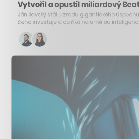
Vytvořil a opustil miliardový Bea
Ján Ilavský stál u zrodu gigantického úspěch
čeho investuje a co říká na umělou inteligenc