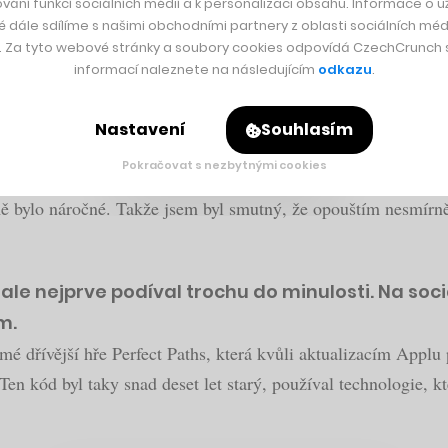
ha letech opustil
. Na čem od té doby pracuje? Do čeho inves
vání funkcí sociálních médií a k personalizaci obsahu. Informace o už
é dále sdílíme s našimi obchodními partnery z oblasti sociálních médi
 Game. A taky třeba to, jak se daří v herní branži Microso
y. Za tyto webové stránky a soubory cookies odpovídá CzechCrunch s.
informací naleznete na následujícím
odkazu
.
dosahovala na miliardové tržby a stala se největš
Nastavení
Souhlasím
Pokračovat s nezbytnými cookies
dné straně konec relativně dlouhé životní etapy, na druhé začá
 bylo náročné. Takže jsem byl smutný, že opouštím nesmírně za
e nejprve podíval trochu do minulosti. Na sociál
m.
mé dřívější hře Perfect Paths, která kvůli aktualizacím Applu 
Ten kód byl taky snad deset let starý, používal technologie, k