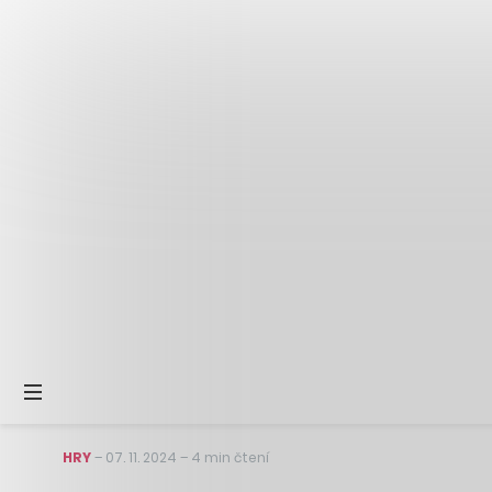
HRY
–
07. 11. 2024
–
4 min čtení