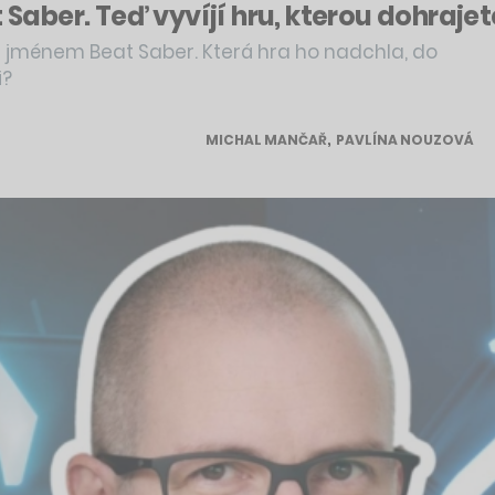
t Saber. Teď vyvíjí hru, kterou dohraje
u jménem Beat Saber. Která hra ho nadchla, do
i?
MICHAL MANČAŘ
,
PAVLÍNA NOUZOVÁ