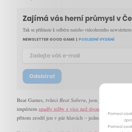
Zajímá vás herní průmysl v Č
Tak se přihlaste k odběru našeho videoherního newslette
NEWSLETTER GOOD GAME
|
POSLEDNÍ VYDÁNÍ
Odebírat
Beat Games, tvůrci
Beat Saberu
, jsou jedním z nejú
impériem
spadly tržby z více než dvou miliard korun
n
Pomocí cook
přitom zrodil jen v pár hlavách – jednou z nich byla 
zpro
Pomocí cook