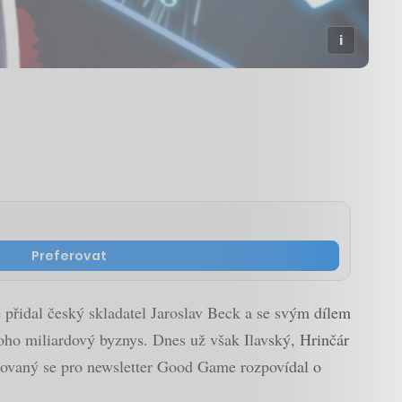
Preferovat
e přidal český skladatel Jaroslav Beck a se svým dílem
oho miliardový byznys. Dnes už však Ilavský, Hrinčár
enovaný se pro newsletter Good Game rozpovídal o