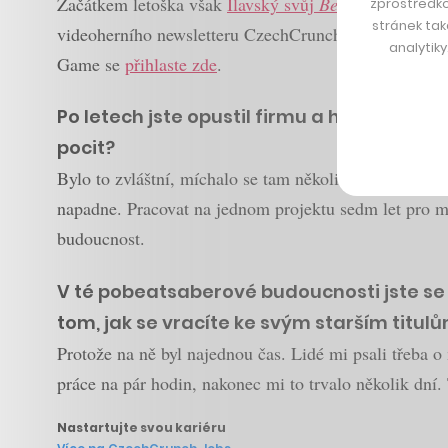
Začátkem letoška však
Ilavský svůj
Beat Saber
po mno
zprostředko
stránek tak
videoherního newsletteru CzechCrunche s názvem Good
analytik
Game se
přihlaste zde
.
Po letech jste opustil firmu a hru, která 
pocit?
Bylo to zvláštní, míchalo se tam několik emocí. Na je
napadne. Pracovat na jednom projektu sedm let pro mě
budoucnost.
V té pobeatsaberové budoucnosti jste se al
tom, jak se vracíte ke svým starším titulů
Protože na ně byl najednou čas. Lidé mi psali třeba o 
práce na pár hodin, nakonec mi to trvalo několik dní. 
Nastartujte svou kariéru