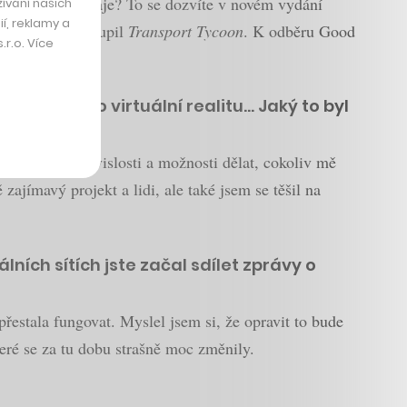
toval? A co hraje? To se dozvíte v novém vydání
ívání našich
í, reklamy a
ftu nebo kdo koupil
Transport Tycoon
. K odběru Good
r.o. Více
ím hitem pro virtuální realitu… Jaký to byl
tek úplné nezávislosti a možnosti dělat, cokoliv mě
jímavý projekt a lidi, ale také jsem se těšil na
ních sítích jste začal sdílet zprávy o
přestala fungovat. Myslel jsem si, že opravit to bude
teré se za tu dobu strašně moc změnily.