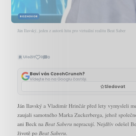
ROZHOVOR
Ján Ilavský, jeden z autorů hitu pro virtuální realitu Beat Saber
Uložit
0
0
Zobrazit
komentáře
Baví vás CzechCrunch?
Vídejte ho na Googlu častěji.
Sledovat
Ján Ilavský a Vladimír Hrinčár před lety vymysleli me
zaujali samotného Marka Zuckerberga, jehož společno
ani Beck na
Beat Saberu
nepracují. Nejdřív odešel B
životě po
Beat Saberu
.