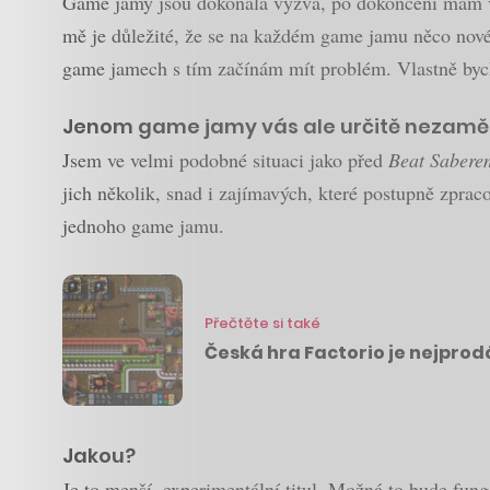
Game jamy jsou dokonalá výzva, po dokončení mám vž
mě je důležité, že se na každém game jamu něco nové
game jamech s tím začínám mít problém. Vlastně bych
Jenom game jamy vás ale určitě nezaměs
Jsem ve velmi podobné situaci jako před
Beat Sabere
jich několik, snad i zajímavých, které postupně zpra
jednoho game jamu.
Přečtěte si také
Česká hra Factorio je nejpro
Jakou?
Je to menší, experimentální titul. Možná to bude fung