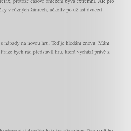
elax, protože časové omezení bývá extrémní. Ale pro
ky v různých žánrech, ačkoliv po už asi dvaceti
 s nápady na novou hru. Teď je hledám znovu. Mám
raze bych rád představil hru, která vychází právě z
nferenci ji dovolím hrát jen pět minut. Ona totiž lze