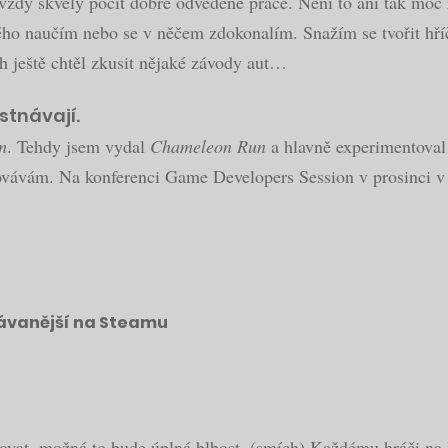
dy skvělý pocit dobře odvedené práce. Není to ani tak moc r
ho naučím nebo se v něčem zdokonalím. Snažím se tvořit hříč
 ještě chtěl zkusit nějaké závody aut…
tnávají.
m
. Tehdy jsem vydal
Chameleon Run
a hlavně experimentoval
covávám. Na konferenci Game Developers Session v prosinci v P
dávanější na Steamu
ovat, možná to bude úplná blbost. (smích) Každému hráči na ko