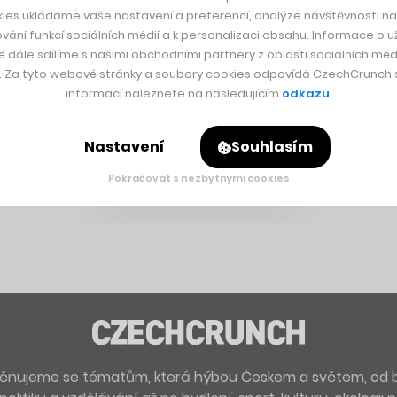
ies ukládáme vaše nastavení a preferencí, analýze návštěvnosti naš
vání funkcí sociálních médií a k personalizaci obsahu. Informace o už
é dále sdílíme s našimi obchodními partnery z oblasti sociálních médi
y. Za tyto webové stránky a soubory cookies odpovídá CzechCrunch s.
informací naleznete na následujícím
odkazu
.
Nastavení
Souhlasím
Pokračovat s nezbytnými cookies
. Věnujeme se tématům, která hýbou Českem a světem, od 