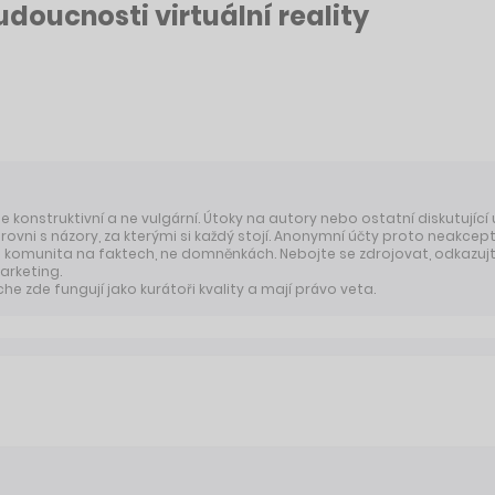
doucnosti virtuální reality
 je konstruktivní a ne vulgární. Útoky na autory nebo ostatní diskutující
úrovni s názory, za kterými si každý stojí. Anonymní účty proto neakcep
komunita na faktech, ne domněnkách. Nebojte se zdrojovat, odkazujte
arketing.
 zde fungují jako kurátoři kvality a mají právo veta.