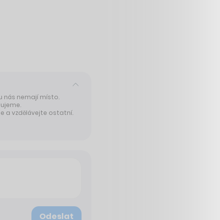
 u nás nemají místo.
tujeme.
 a vzdělávejte ostatní.
Odeslat