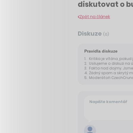
diskutovat o bu
Zpět na článek
Diskuze
(
0
)
Pravidla diskuze
Kritika je vítána, pokud
Usilujeme o diskuzi na 
Fakta nad dojmy. Jsme 
Žádný spam a skrytý m
Moderátoři CzechCrunche