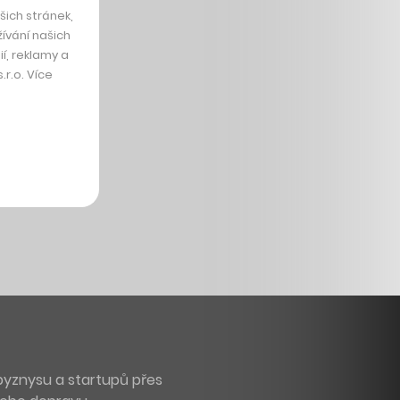
ich stránek,
ívání našich
í, reklamy a
r.o. Více
byznysu a startupů přes