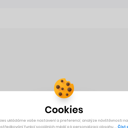
Cookies
ies ukládáme vaše nastavení a preferencí, analýze návštěvnosti naš
středkování funkcí sociálních médií a k personalizaci obsahu …
Číst 