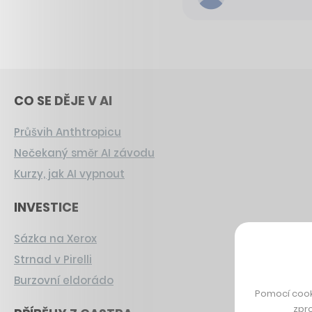
CO SE DĚJE V AI
Průšvih Anthtropicu
Nečekaný směr AI závodu
Kurzy, jak AI vypnout
INVESTICE
Sázka na Xerox
Strnad v Pirelli
Burzovní eldorádo
Pomocí cook
zpro