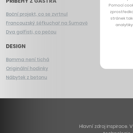
PŘÍBĚHY Z GASTRA
Pomocí cook
zprostředko
Boční projekt, co se zvrtnul
stránek tak
Francouzský šéfkuchař na Šumavě
analytik
Dva golfisti, co pečou
DESIGN
Bomma není tichá
Originální hodinky
Nábytek z betonu
Hlavní zdroj inspirace