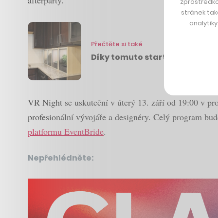
afterparty.
zprostředko
stránek tak
analytik
Přečtěte si také
Díky tomuto startupu, si může
VR Night se uskuteční v úterý 13. září od 19:00 v pr
profesionální vývojáře a designéry. Celý program bude
platformu EventBride
.
Nepřehlédněte: