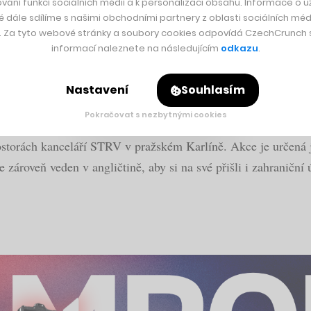
vání funkcí sociálních médií a k personalizaci obsahu. Informace o už
é dále sdílíme s našimi obchodními partnery z oblasti sociálních médi
y. Za tyto webové stránky a soubory cookies odpovídá CzechCrunch s.
informací naleznete na následujícím
odkazu
.
te doma za pár korun vypěstovat vlastní potraviny 
Nastavení
Souhlasím
Pokračovat s nezbytnými cookies
ostorách kanceláří STRV v pražském Karlíně. Akce je určená j
 zároveň veden v angličtině, aby si na své přišli i zahraniční