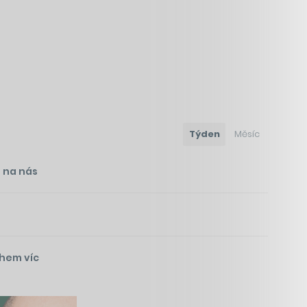
Týden
Měsíc
i na nás
ohem víc