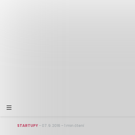
STARTUPY
–
07. 9. 2016
–
1 min čtení