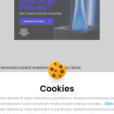
Fanoušci ocení masivní výstavu i kino
Cookies
bohaté vývojářské zkušenosti a v současnosti vede projekt 
ies ukládáme vaše nastavení a preferencí, analýze návštěvnosti naš
nedávno spojil
Facebook s cílem vytvořit novou videoherní digi
středkování funkcí sociálních médií a k personalizaci obsahu …
Číst 
i součástí moderované diskuze o budoucnosti virtuální realit
ies ukládáme vaše nastavení a preferencí, analýze návštěvnosti naš