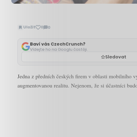
Uložit
0
0
Zobrazit
komentáře
Baví vás CzechCrunch?
Vídejte ho na Googlu častěji.
Sledovat
Jedna z předních českých firem v oblasti mobilního v
augmentovanou realitu. Nejenom, že si účastníci bud