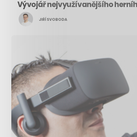
Vývojář nejvyužívanějšího herníh
JIŘÍ SVOBODA