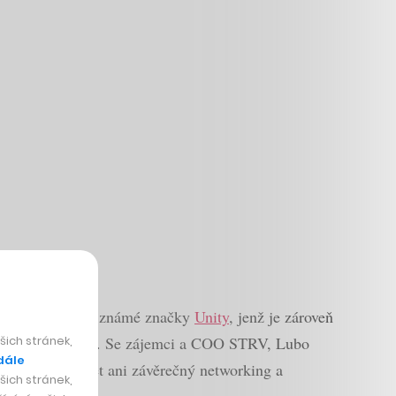
EditorVR v rámci známé značky
Unity
, jenž je zároveň
ich stránek,
tální platformu
. Se zájemci a COO STRV, Lubo
dále
y. Nebude chybět ani závěrečný networking a
ich stránek,