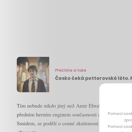
Přečtěte si také
Česko čeká potterovské léto. 
Tím nebude nikdo jiný než Amir Ebrahimi, který má 
Pomocí cook
předním herním enginem současnosti a se kterou se 
zpro
Smidem, se podělí o cenné zkušenosti a posléze bude 
Pomocí cook