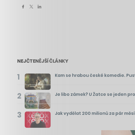
NEJČTENĚJŠÍ ČLÁNKY
1
Kam se hrabou české komedie. Pusťte 
2
Je libo zámek? U Žatce se jeden pr
3
Jak vydělat 200 milionů za pár měs