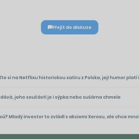
Přejít do diskuze
si na Netflixu historickou satiru z Polska, její humor platí 
odává, jeho součástí je i sýpka nebo sušárna chmele
íců? Mladý investor to zvládl s akciemi Xeroxu, ale chce mn