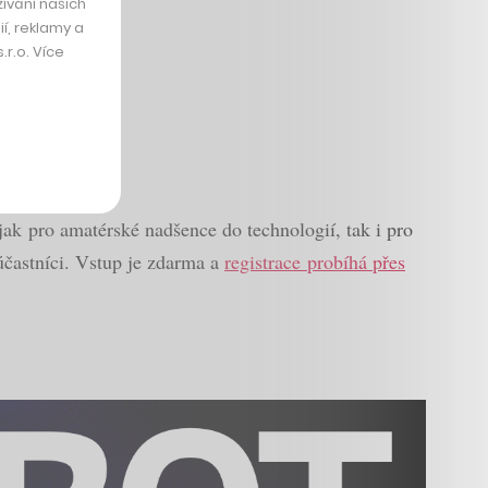
ívání našich
í, reklamy a
r.o. Více
bez zalévání
ak pro amatérské nadšence do technologií, tak i pro
 účastníci. Vstup je zdarma a
registrace probíhá přes