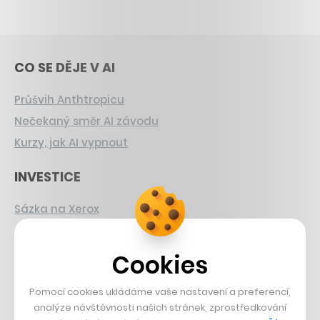
CO SE DĚJE V AI
Průšvih Anthtropicu
Nečekaný směr AI závodu
Kurzy, jak AI vypnout
INVESTICE
Sázka na Xerox
Strnad v Pirelli
Burzovní eldorádo
Cookies
PŘÍBĚHY Z GASTRA
Pomocí cookies ukládáme vaše nastavení a preferencí,
analýze návštěvnosti našich stránek, zprostředkování
Boční projekt, co se zvrtnul