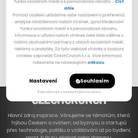
funkcí sociálních médií a k personalizaci obsahu …
Číst
Francouzský šéfkuchař na Šumavě
dále
Pomocí cookies ukládáme vaše nastavení a preferencí,
Dva golfisti, co pečou
analýze návštěvnosti našich stránek, zprostředkování
funkcí sociálních médií a k personalizaci obsahu.
DESIGN
Informace o užívání našich stránek také dále sdílíme s
našimi obchodními partnery z oblasti sociálních médií,
Bomma není tichá
reklamy a analytiky. Za tyto webové stránky a soubory
Originální hodinky
cookies odpovídá CzechCrunch s.r.o. Více informací
naleznete na následujícím
odkazu
.
Nábytek z betonu
Nastavení
Souhlasím
Pokračovat s nezbytnými cookies
Hlavní zdroj inspirace. Věnujeme se tématům, která
hýbou Českem a světem, od byznysu a startupů
přes technologie, politiku a vzdělávání až po bydlení,
sport, kulturu, ekologii nebo dopravu.