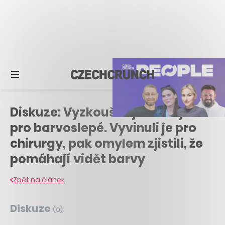
Diskuze: Vyzkoušeli jsme brýle
pro barvoslepé. Vyvinuli je pro
chirurgy, pak omylem zjistili, že
pomáhají vidět barvy
Zpět na článek
Diskuze
(
0
)