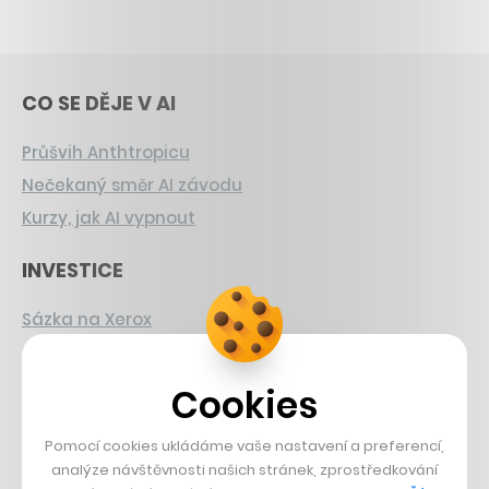
CO SE DĚJE V AI
Průšvih Anthtropicu
Nečekaný směr AI závodu
Kurzy, jak AI vypnout
INVESTICE
Sázka na Xerox
Strnad v Pirelli
Burzovní eldorádo
Cookies
PŘÍBĚHY Z GASTRA
Pomocí cookies ukládáme vaše nastavení a preferencí,
analýze návštěvnosti našich stránek, zprostředkování
Boční projekt, co se zvrtnul