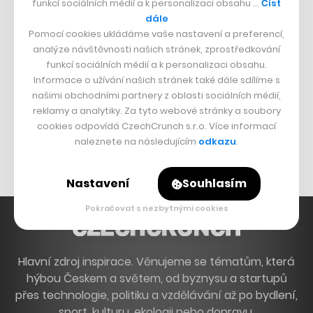
funkcí sociálních médií a k personalizaci obsahu …
Číst
Francouzský šéfkuchař na Šumavě
dále
Pomocí cookies ukládáme vaše nastavení a preferencí,
Dva golfisti, co pečou
analýze návštěvnosti našich stránek, zprostředkování
funkcí sociálních médií a k personalizaci obsahu.
DESIGN
Informace o užívání našich stránek také dále sdílíme s
našimi obchodními partnery z oblasti sociálních médií,
Bomma není tichá
reklamy a analytiky. Za tyto webové stránky a soubory
Originální hodinky
cookies odpovídá CzechCrunch s.r.o. Více informací
naleznete na následujícím
odkazu
.
Nábytek z betonu
Nastavení
Souhlasím
Pokračovat s nezbytnými cookies
Hlavní zdroj inspirace. Věnujeme se tématům, která
hýbou Českem a světem, od byznysu a startupů
přes technologie, politiku a vzdělávání až po bydlení,
sport, kulturu, ekologii nebo dopravu.