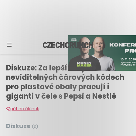
Diskuze: Za lepší recyklaci. Na
neviditelných čárových kódech
pro plastové obaly pracují i
giganti v čele s Pepsi a Nestlé
Zpět na článek
Diskuze
(
0
)