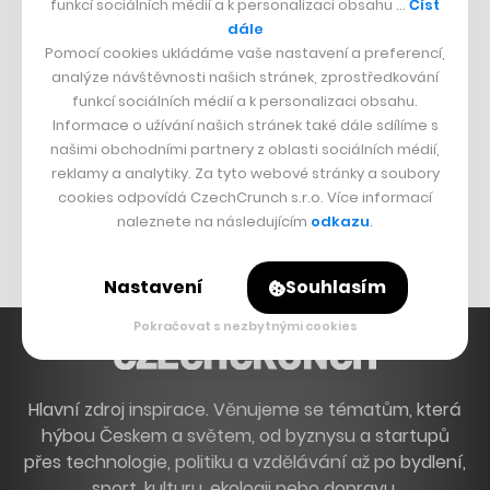
funkcí sociálních médií a k personalizaci obsahu …
Číst
Francouzský šéfkuchař na Šumavě
dále
Pomocí cookies ukládáme vaše nastavení a preferencí,
Dva golfisti, co pečou
analýze návštěvnosti našich stránek, zprostředkování
funkcí sociálních médií a k personalizaci obsahu.
DESIGN
Informace o užívání našich stránek také dále sdílíme s
našimi obchodními partnery z oblasti sociálních médií,
Bomma není tichá
reklamy a analytiky. Za tyto webové stránky a soubory
Originální hodinky
cookies odpovídá CzechCrunch s.r.o. Více informací
naleznete na následujícím
odkazu
.
Nábytek z betonu
Nastavení
Souhlasím
Pokračovat s nezbytnými cookies
Hlavní zdroj inspirace. Věnujeme se tématům, která
hýbou Českem a světem, od byznysu a startupů
přes technologie, politiku a vzdělávání až po bydlení,
sport, kulturu, ekologii nebo dopravu.