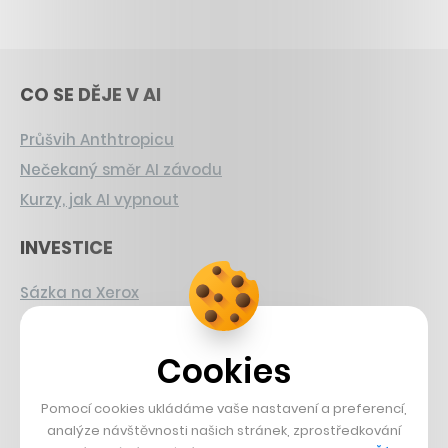
CO SE DĚJE V AI
Průšvih Anthtropicu
Nečekaný směr AI závodu
Kurzy, jak AI vypnout
INVESTICE
Sázka na Xerox
Strnad v Pirelli
Burzovní eldorádo
Cookies
PŘÍBĚHY Z GASTRA
Pomocí cookies ukládáme vaše nastavení a preferencí,
analýze návštěvnosti našich stránek, zprostředkování
Boční projekt, co se zvrtnul