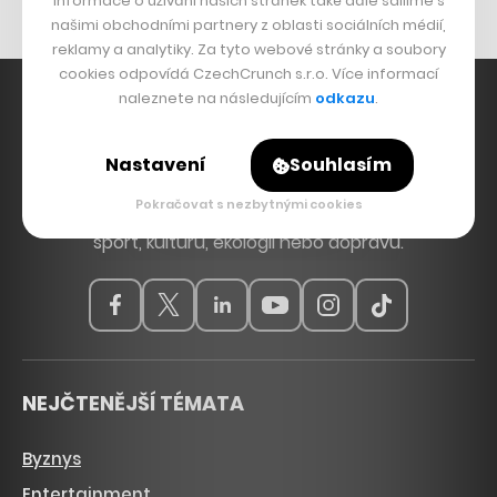
Informace o užívání našich stránek také dále sdílíme s
našimi obchodními partnery z oblasti sociálních médií,
reklamy a analytiky. Za tyto webové stránky a soubory
cookies odpovídá CzechCrunch s.r.o. Více informací
naleznete na následujícím
odkazu
.
Hlavní zdroj inspirace. Věnujeme se tématům, která
Nastavení
Souhlasím
hýbou Českem a světem, od byznysu a startupů
Pokračovat s nezbytnými cookies
přes technologie, politiku a vzdělávání až po bydlení,
sport, kulturu, ekologii nebo dopravu.
NEJČTENĚJŠÍ TÉMATA
Byznys
Entertainment