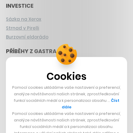
INVESTICE
Sázka na Xerox
Strnad v Pirelli
Burzovní eldorádo
PŘÍBĚHY Z GASTRA
Boční projekt, co se zvrtnul
Cookies
Francouzský šéfkuchař na Šumavě
Dva golfisti, co pečou
Pomocí cookies ukládáme vaše nastavení a preferencí,
analýze návštěvnosti našich stránek, zprostředkování
DESIGN
funkcí sociálních médií a k personalizaci obsahu …
Číst
dále
Bomma není tichá
Pomocí cookies ukládáme vaše nastavení a preferencí,
Originální hodinky
analýze návštěvnosti našich stránek, zprostředkování
funkcí sociálních médií a k personalizaci obsahu.
Nábytek z betonu