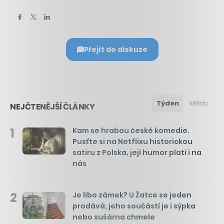
Přejít do diskuze
Týden
Měsíc
NEJČTENĚJŠÍ ČLÁNKY
1
Kam se hrabou české komedie.
Pusťte si na Netflixu historickou
satiru z Polska, její humor platí i na
nás
2
Je libo zámek? U Žatce se jeden
prodává, jeho součástí je i sýpka
nebo sušárna chmele