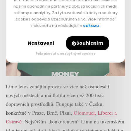
našimi obchodními partnery z oblasti sociálních médií,
reklamy a analytiky. Za tyto webové stránky a soubory
cookies odpovídá CzechCrunch s.r.o. Více informací
naleznete na následujícím
odkazu
.
Nastavení
Souhlasím
Pokračovat s nezbytnými cookies
Lime letos zahájila provoz ve více než osmdesáti
nových městech a má flotilu více než 200 tisíc
dopravních prostředků. Funguje také v Česku,
konkrétně v Praze, Brně, Plzni,
Olomouci, Liberci a
Ostravě
. Největším „konkurentem“ Limu na tuzemském
trhu je nejspíš Bolt, který podniká ve stejném odvětví a