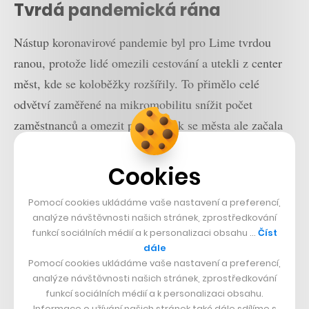
Tvrdá pandemická rána
Nástup koronavirové pandemie byl pro Lime tvrdou
ranou, protože lidé omezili cestování a utekli z center
měst, kde se koloběžky rozšířily. To přimělo celé
odvětví zaměřené na mikromobilitu snížit počet
zaměstnanců a omezit provoz. Jak se města ale začala
znovu otevírat, odvětví začalo opět těžit z obnovení
zájmu o elektrokola a elektrokoloběžky jako způsobu
Cookies
pohybu po městě.
Pomocí cookies ukládáme vaše nastavení a preferencí,
analýze návštěvnosti našich stránek, zprostředkování
funkcí sociálních médií a k personalizaci obsahu …
Číst
dále
Pomocí cookies ukládáme vaše nastavení a preferencí,
analýze návštěvnosti našich stránek, zprostředkování
funkcí sociálních médií a k personalizaci obsahu.
Informace o užívání našich stránek také dále sdílíme s