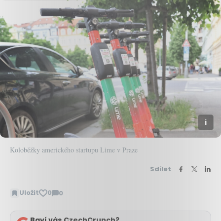
Koloběžky amerického startupu Lime v Praze
Sdílet
Uložit
0
0
Zobrazit
komentáře
Baví vás CzechCrunch?