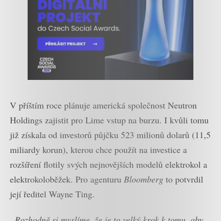
V příštím roce plánuje americká společnost Neutron
Holdings zajistit pro Lime vstup na burzu. I kvůli tomu
již získala od investorů půjčku 523 milionů dolarů (11,5
miliardy korun), kterou chce použít na investice a
rozšíření flotily svých nejnovějších modelů elektrokol a
elektrokoloběžek. Pro agenturu
Bloomberg
to potvrdil
její ředitel Wayne Ting.
„Rozhodně si myslíme, že je to velký krok k tomu, aby