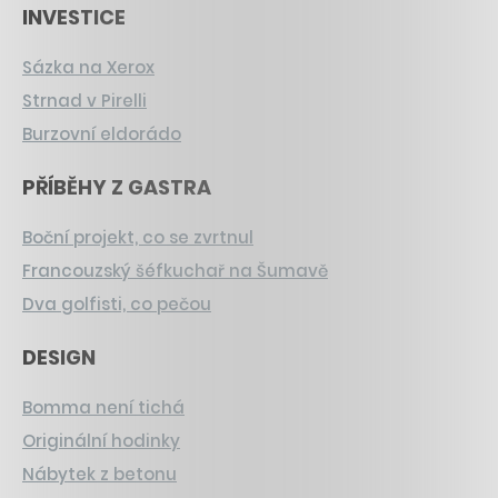
INVESTICE
Sázka na Xerox
Strnad v Pirelli
Burzovní eldorádo
PŘÍBĚHY Z GASTRA
Boční projekt, co se zvrtnul
Francouzský šéfkuchař na Šumavě
Dva golfisti, co pečou
DESIGN
Bomma není tichá
Originální hodinky
Nábytek z betonu