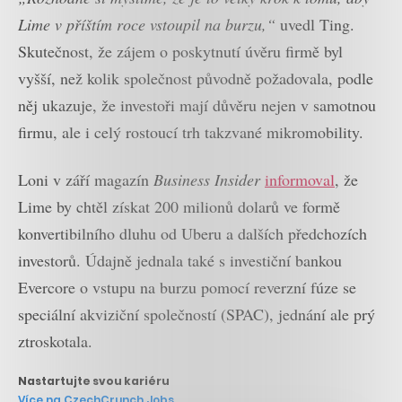
Lime v příštím roce vstoupil na burzu,“
uvedl Ting.
Skutečnost, že zájem o poskytnutí úvěru firmě byl
vyšší, než kolik společnost původně požadovala, podle
něj ukazuje, že investoři mají důvěru nejen v samotnou
firmu, ale i celý rostoucí trh takzvané mikromobility.
Loni v září magazín
Business Insider
informoval
, že
Lime by chtěl získat 200 milionů dolarů ve formě
konvertibilního dluhu od Uberu a dalších předchozích
investorů. Údajně jednala také s investiční bankou
Evercore o vstupu na burzu pomocí reverzní fúze se
speciální akviziční společností (SPAC), jednání ale prý
ztroskotala.
Nastartujte svou kariéru
Více na CzechCrunch Jobs