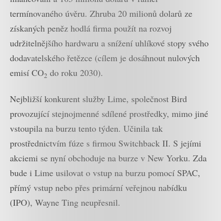
termínovaného úvěru. Zhruba 20 milionů dolarů ze
získaných peněz hodlá firma použít na rozvoj
udržitelnějšího hardwaru a snížení uhlíkové stopy svého
dodavatelského řetězce (cílem je dosáhnout nulových
emisí CO
do roku 2030).
2
Nejbližší konkurent služby Lime, společnost Bird
provozující stejnojmenné sdílené prostředky, mimo jiné
vstoupila na burzu tento týden. Učinila tak
prostřednictvím fúze s firmou Switchback II. S jejími
akciemi se nyní obchoduje na burze v New Yorku. Zda
bude i Lime usilovat o vstup na burzu pomocí SPAC,
přímý vstup nebo přes primární veřejnou nabídku
(IPO), Wayne Ting neupřesnil.