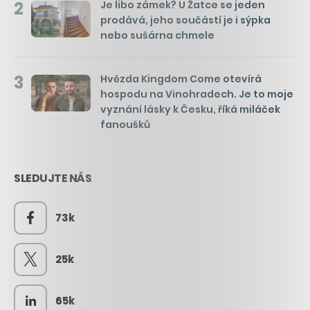
2
Je libo zámek? U Žatce se jeden
prodává, jeho součástí je i sýpka
nebo sušárna chmele
3
Hvězda Kingdom Come otevírá
hospodu na Vinohradech. Je to moje
vyznání lásky k Česku, říká miláček
fanoušků
SLEDUJTE NÁS
73k
25k
65k