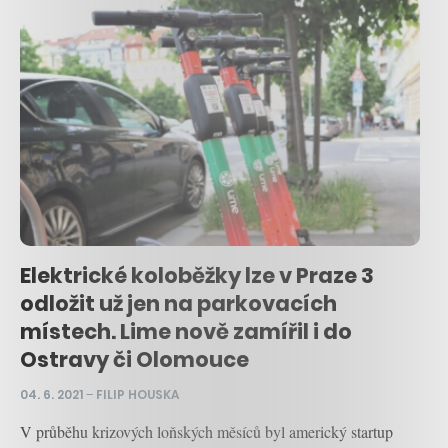
Elektrické koloběžky lze v Praze 3
odložit už jen na parkovacích
místech. Lime nově zamířil i do
Ostravy či Olomouce
04. 6. 2021
–
FILIP HOUSKA
V průběhu krizových loňských měsíců byl americký startup