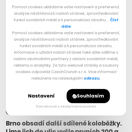
12. 10. 2020
–
PETER BREJČÁK
Pomocí cookies ukládáme vaše nastavení a preferencí,
analýze návštěvnosti našich stránek, zprostředkování
Do ulic hlavního města se vrací sdílení elektrických kol, a to ve
funkcí sociálních médií a k personalizaci obsahu …
Číst
velkém stylu. Poté, co původní služby jako Rekola nebo
dále
Freebike svá eletrokola…
Pomocí cookies ukládáme vaše nastavení a preferencí,
analýze návštěvnosti našich stránek, zprostředkování
funkcí sociálních médií a k personalizaci obsahu.
Informace o užívání našich stránek také dále sdílíme s
našimi obchodními partnery z oblasti sociálních médií,
reklamy a analytiky. Za tyto webové stránky a soubory
cookies odpovídá CzechCrunch s.r.o. Více informací
naleznete na následujícím
odkazu
.
Nastavení
Souhlasím
Pokračovat s nezbytnými cookies
Brno obsadí další sdílené koloběžky.
Lime jich do ulic vyšle prvních 200 a