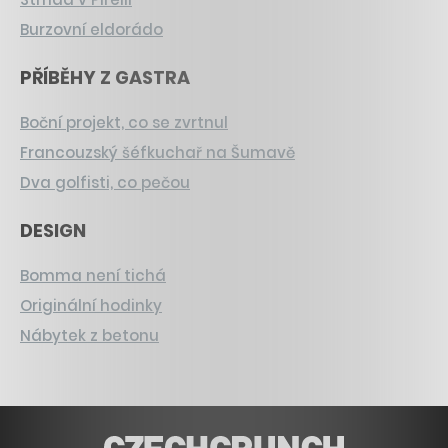
Burzovní eldorádo
PŘÍBĚHY Z GASTRA
Boční projekt, co se zvrtnul
Francouzský šéfkuchař na Šumavě
Dva golfisti, co pečou
DESIGN
Bomma není tichá
Originální hodinky
Nábytek z betonu