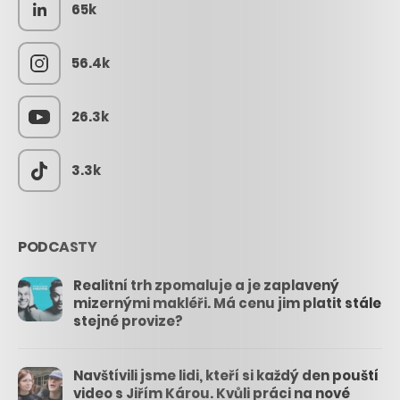
65k
56.4k
26.3k
3.3k
PODCASTY
Realitní trh zpomaluje a je zaplavený
mizernými makléři. Má cenu jim platit stále
stejné provize?
Navštívili jsme lidi, kteří si každý den pouští
video s Jiřím Károu. Kvůli práci na nové