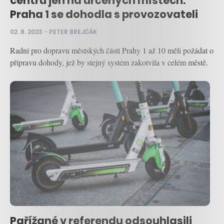
centru jen na určených místech.
Praha 1 se dohodla s provozovateli
02. 8. 2023
–
PETER BREJČÁK
Radní pro dopravu městských částí Prahy 1 až 10 měli požádat o
přípravu dohody, jež by stejný systém zakotvila v celém městě.
Pařížané v referendu odsouhlasili