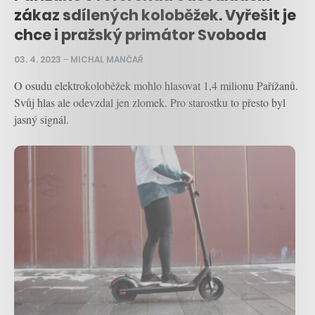
zákaz sdílených koloběžek. Vyřešit je
chce i pražský primátor Svoboda
03. 4. 2023
–
MICHAL MANČAŘ
O osudu elektrokoloběžek mohlo hlasovat 1,4 milionu Pařížanů.
Svůj hlas ale odevzdal jen zlomek. Pro starostku to přesto byl
jasný signál.