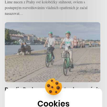
Lime nucen z Prahy své koloběžky stáhnout, ovšem s
postupným rozvolňováním vládních opatřeních je začal
nasazovat…
Do ulic Prahy vyjedou stovky nových
elektrokol. Bolt a Lime jich postupně
Cookies
nasadí necelou tisícovku