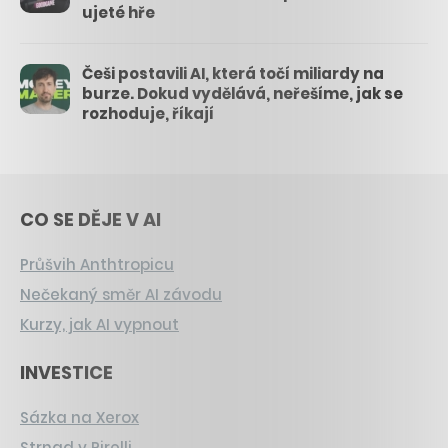
ujeté hře
Češi postavili AI, která točí miliardy na
burze. Dokud vydělává, neřešíme, jak se
rozhoduje, říkají
CO SE DĚJE V AI
Průšvih Anthtropicu
Nečekaný směr AI závodu
Kurzy, jak AI vypnout
INVESTICE
Sázka na Xerox
Strnad v Pirelli