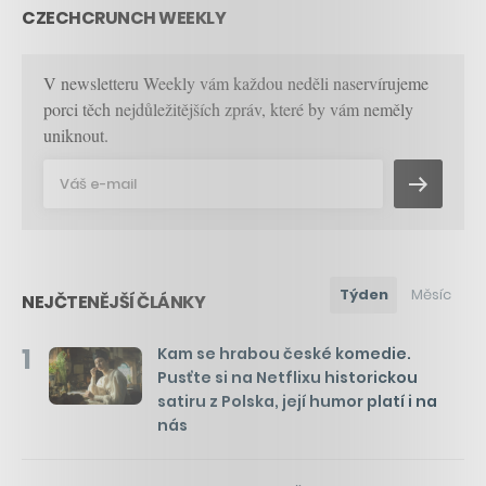
CZECHCRUNCH WEEKLY
V newsletteru Weekly vám každou neděli naservírujeme
porci těch nejdůležitějších zpráv, které by vám neměly
uniknout.
Týden
Měsíc
NEJČTENĚJŠÍ ČLÁNKY
1
Kam se hrabou české komedie.
Pusťte si na Netflixu historickou
satiru z Polska, její humor platí i na
nás