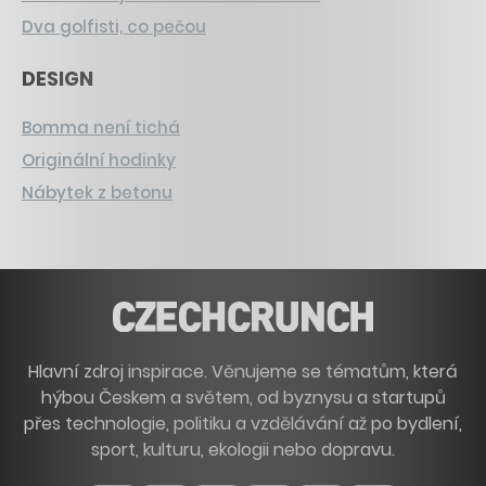
Dva golfisti, co pečou
DESIGN
Bomma není tichá
Originální hodinky
Nábytek z betonu
Hlavní zdroj inspirace. Věnujeme se tématům, která
hýbou Českem a světem, od byznysu a startupů
přes technologie, politiku a vzdělávání až po bydlení,
sport, kulturu, ekologii nebo dopravu.