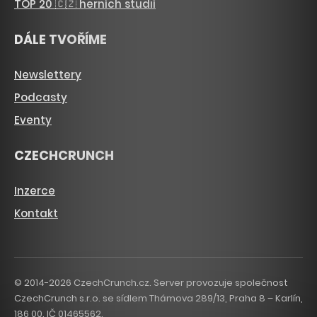
TOP 20 🇨🇿 herních studií
DÁLE TVOŘÍME
Newslettery
Podcasty
Eventy
CZECHCRUNCH
Inzerce
Kontakt
© 2014-2026 CzechCrunch.cz. Server provozuje společnost
CzechCrunch s.r.o. se sídlem Thámova 289/13, Praha 8 – Karlín,
186 00. IČ 01465562.