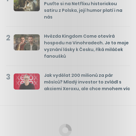
Pusťte si na Netflixu historickou
satiru z Polska, její humor platí i na
nás
2
Hvězda Kingdom Come otevírá
hospodu na Vinohradech. Je to moje
vyznání lásky k Česku, říká miláček
fanoušků
3
Jak vydělat 200 milionů za pár
měsíců? Mladý investor to zvládl s
akciemi Xeroxu, ale chce mnohem víc