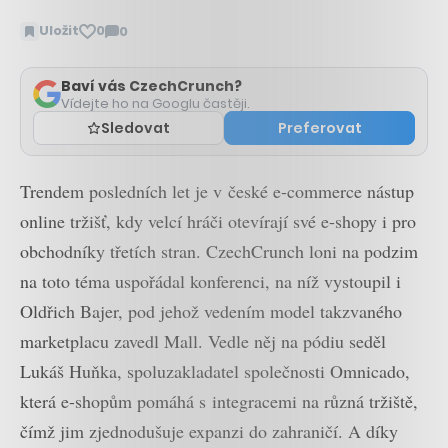
Uložit
0
0
Zobrazit
komentáře
Baví vás CzechCrunch?
Vídejte ho na Googlu častěji.
Sledovat
Preferovat
Trendem posledních let je v české e-commerce nástup
online tržišť, kdy velcí hráči otevírají své e-shopy i pro
obchodníky třetích stran. CzechCrunch loni na podzim
na toto téma uspořádal konferenci, na níž vystoupil i
Oldřich Bajer, pod jehož vedením model takzvaného
marketplacu zavedl Mall. Vedle něj na pódiu seděl
Lukáš Huňka, spoluzakladatel společnosti Omnicado,
která e-shopům pomáhá s integracemi na různá tržiště,
čímž jim zjednodušuje expanzi do zahraničí. A díky