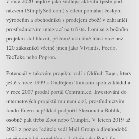
v roce 2020 nejdřív jako vedlejší aktivitu (ještě pod
názvem ISimplySell.com) s cílem pomáhat českým
výrobcům a obchodníků s prodejem zboží v zahraničí
prostřednictvím integrací na tržiště. Loni se z bočního
projektu stal hlavní, přičemž aktuálně hlásí více než
120 zákazníků včetně jmen jako Vivantis, Feedo,
TecTake nebo Popron.
Potenciál v takovém projektu vidí i Oldřich Bajer, který
ještě v roce 1999 s Ondřejem Tomkem spoluzakládal a
v roce 2007 prodal portál Centrum.cz. Investování do
internetových projektů mu není cizí, prostřednictvím
fondu Enern například podpořil Slevomat a Rohlík,
osobně pak třeba Zoot nebo Campiri. V letech 2019 až
2021 z pozice ředitele vedl Mall Group a dlouhodobě
se věnuje také projektům v kultuře jako Rock for