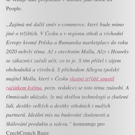
People.
„Zajímá mě další směr e-commerce, který bude mimo
jiné o tržištích. V Česku a v regionu středí a východní
Evropy kromě Polska a Rumunska marketplacy do roku
2020 nebyly téma. Až s otevřením Mallu, Alzy i Heureky
se zákazníci začali učit, co to je. S tím přišel i zájem
obchodníků a výrobců. S příchodem Allegra (polský
majitel Mallu, který v Česku
vlastní tržiště spustil
začátkem května
, pozn. redakce) se toto téma znásobí. A
Omnicado ukázalo, že má skvělou technologii a zkušené
lidi, desítky velkých a desítky středních i malých
partnerů. Ideální mix na budování zkušeností a
škálování produktu a salesu,“
komentuje pro
CzechCrunch Bajer.