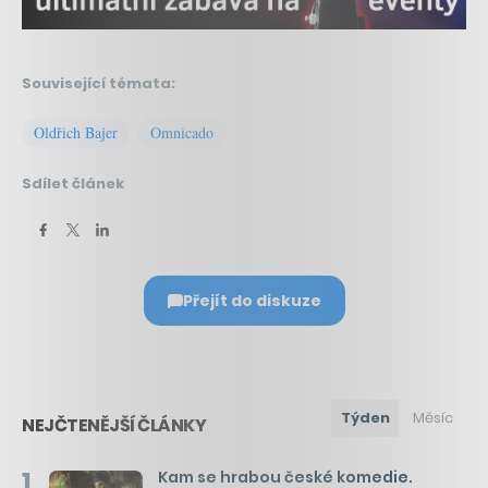
Související témata:
Oldřich Bajer
Omnicado
Sdílet článek
Přejít do diskuze
Týden
Měsíc
NEJČTENĚJŠÍ ČLÁNKY
1
Kam se hrabou české komedie.