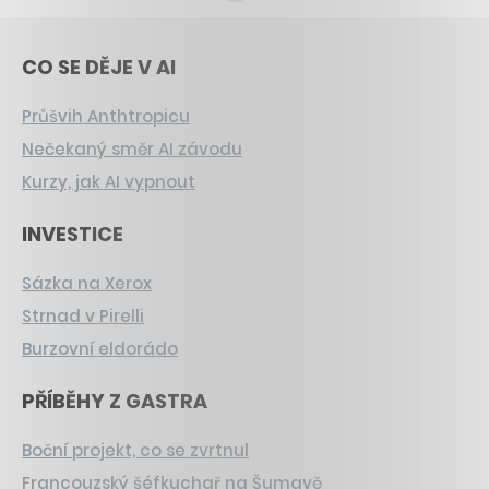
CO SE DĚJE V AI
Průšvih Anthtropicu
Nečekaný směr AI závodu
Kurzy, jak AI vypnout
INVESTICE
Sázka na Xerox
Strnad v Pirelli
Burzovní eldorádo
PŘÍBĚHY Z GASTRA
Boční projekt, co se zvrtnul
Francouzský šéfkuchař na Šumavě