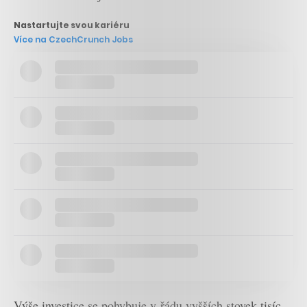
Nastartujte svou kariéru
Více na CzechCrunch Jobs
Výše investice se pohybuje v řádu vyšších stovek tisíc