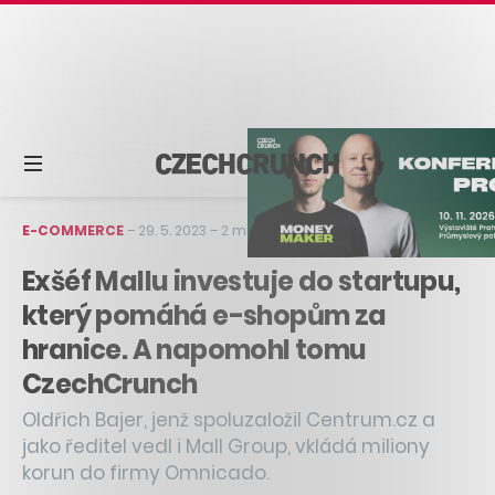
E-COMMERCE
–
29. 5. 2023
–
2 min čtení
Exšéf Mallu investuje do startupu,
který pomáhá e-shopům za
hranice. A napomohl tomu
CzechCrunch
Oldřich Bajer, jenž spoluzaložil Centrum.cz a
jako ředitel vedl i Mall Group, vkládá miliony
korun do firmy Omnicado.