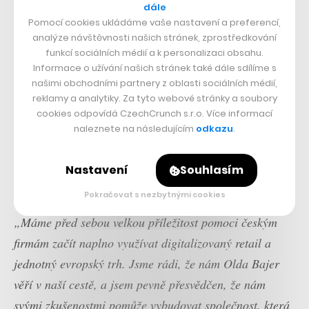
dále
Pomocí cookies ukládáme vaše nastavení a preferencí,
analýze návštěvnosti našich stránek, zprostředkování
funkcí sociálních médií a k personalizaci obsahu.
Informace o užívání našich stránek také dále sdílíme s
našimi obchodními partnery z oblasti sociálních médií,
reklamy a analytiky. Za tyto webové stránky a soubory
cookies odpovídá CzechCrunch s.r.o. Více informací
naleznete na následujícím
odkazu
.
Nastavení
Souhlasím
Pokračovat s nezbytnými cookies
„Máme před sebou velkou příležitost pomoci českým
firmám začít naplno využívat digitalizovaný retail a
jednotný evropský trh. Jsme rádi, že nám Olda Bajer
věří v naší cestě, a jsem pevně přesvědčen, že nám
svými zkušenostmi pomůže vybudovat společnost, která