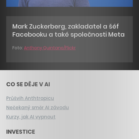
Mark Zuckerberg, zakladatel a šéf
Facebooku a také společnosti Meta
Foto:
Anthony Quintano/Flickr
CO SE DĚJE V AI
Průšvih Anthtropicu
Nečekaný směr AI závodu
Kurzy, jak AI vypnout
INVESTICE