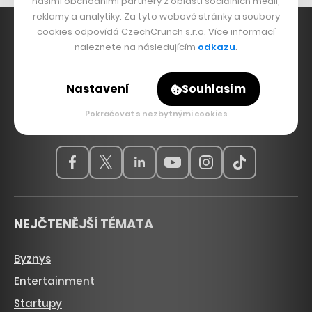
našimi obchodními partnery z oblasti sociálních médií,
reklamy a analytiky. Za tyto webové stránky a soubory
cookies odpovídá CzechCrunch s.r.o. Více informací
naleznete na následujícím
odkazu
.
Hlavní zdroj inspirace. Věnujeme se tématům, která
Nastavení
Souhlasím
hýbou Českem a světem, od byznysu a startupů
přes technologie, politiku a vzdělávání až po bydlení,
Pokračovat s nezbytnými cookies
sport, kulturu, ekologii nebo dopravu.
NEJČTENĚJŠÍ TÉMATA
Byznys
Entertainment
Startupy