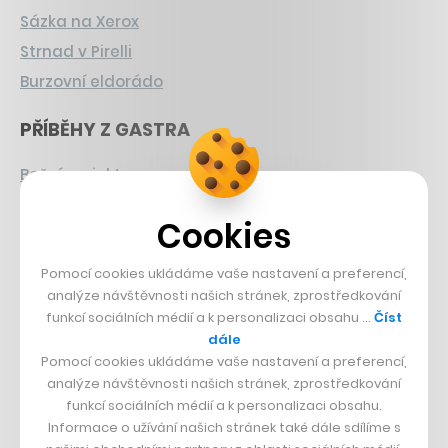
Sázka na Xerox
Strnad v Pirelli
Burzovní eldorádo
PŘÍBĚHY Z GASTRA
Boční projekt, co se zvrtnul
Francouzský šéfkuchař na Šumavě
Cookies
Dva golfisti, co pečou
Pomocí cookies ukládáme vaše nastavení a preferencí,
DESIGN
analýze návštěvnosti našich stránek, zprostředkování
funkcí sociálních médií a k personalizaci obsahu …
Číst
Bomma není tichá
dále
Originální hodinky
Pomocí cookies ukládáme vaše nastavení a preferencí,
analýze návštěvnosti našich stránek, zprostředkování
Nábytek z betonu
funkcí sociálních médií a k personalizaci obsahu.
Informace o užívání našich stránek také dále sdílíme s