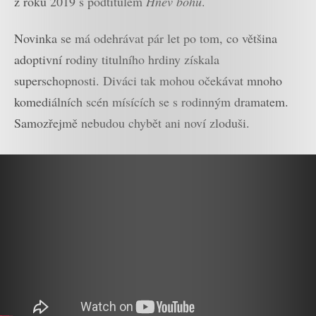
z roku 2019 s podtitulem
Hněv bohů
.
Novinka se má odehrávat pár let po tom, co většina
adoptivní rodiny titulního hrdiny získala
superschopnosti. Diváci tak mohou očekávat mnoho
komediálních scén mísících se s rodinným dramatem.
Samozřejmě nebudou chybět ani noví zloduši.