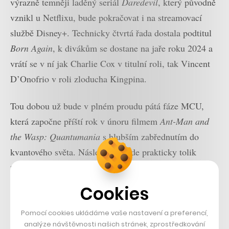
výrazně temněji laděný seriál
Daredevil
, který původně
vznikl u Netflixu, bude pokračovat i na streamovací
službě Disney+. Technicky čtvrtá řada dostala podtitul
Born Again
, k divákům se dostane na jaře roku 2024 a
vrátí se v ní jak Charlie Cox v titulní roli, tak Vincent
D’Onofrio v roli zloducha Kingpina.
Tou dobou už bude v plném proudu pátá fáze MCU,
která započne příští rok v únoru filmem
Ant-Man and
the Wasp: Quantumania
s hlubším zabřednutím do
kvantového světa. Následovat bude prakticky tolik
titulů, kolik jen diváci zvládnou usledovat. Na Disney+
na jaře roku 2023 dorazí seriál
Secret Invasion
o boji
Cookies
Nicka Furyho a Marie Hill proti invazi mimozemských
Skrullů. V květnu se bude pokračovat třetími
Strážci
Pomocí cookies ukládáme vaše nastavení a preferencí,
analýze návštěvnosti našich stránek, zprostředkování
galaxie
, v létě pak má dorazit druhá řada
Lokiho
, seriál