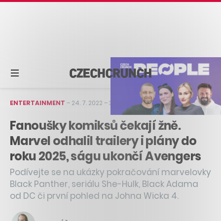
ENTERTAINMENT
–
24. 7. 2022
–
3 min čtení
Fanoušky komiksů čekají žně.
Marvel odhalil trailery i plány do
roku 2025, ságu ukončí Avengers
Podívejte se na ukázky pokračování marvelovky
Black Panther, seriálu She-Hulk, Black Adama
od DC či první pohled na Johna Wicka 4.