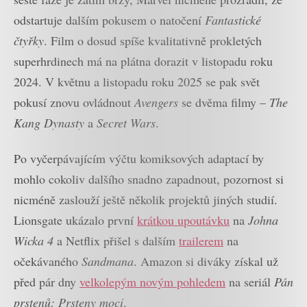
odstartuje dalším pokusem o natočení
Fantastické
čtyřky
. Film o dosud spíše kvalitativně prokletých
superhrdinech má na plátna dorazit v listopadu roku
2024. V květnu a listopadu roku 2025 se pak svět
pokusí znovu ovládnout
Avengers
se dvěma filmy –
The
Kang Dynasty
a
Secret Wars
.
Po vyčerpávajícím výčtu komiksových adaptací by
mohlo cokoliv dalšího snadno zapadnout, pozornost si
nicméně zaslouží ještě několik projektů jiných studií.
Lionsgate ukázalo první
krátkou upoutávku
na
Johna
Wicka 4
a Netflix přišel s dalším
trailerem
na
očekávaného
Sandmana
. Amazon si diváky získal už
před pár dny
velkolepým novým pohledem
na seriál
Pán
prstenů: Prsteny moci
.