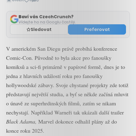
0
Zobrazit
komentáře
Baví vás CzechCrunch?
Vídejte ho na Googlu častěji.
Sledovat
Preferovat
V americkém San Diegu právě probíhá konference
Comic-Con. Původně to byla akce pro fanoušky
komiksů a sci-fi primárně v papírové formě, dnes je to
jedna z hlavních událostí roku pro fanoušky
hollywoodské zábavy. Svoje chystané projekty zde totiž
představují největší studia, a byť se někde začíná mluvit
o únavě ze superhrdinských filmů, zatím se nikam
nechystají. Například Warneři tak ukázali další trailer
Black Adama,
Marvel dokonce odhalil plány až do
konce roku 2025.