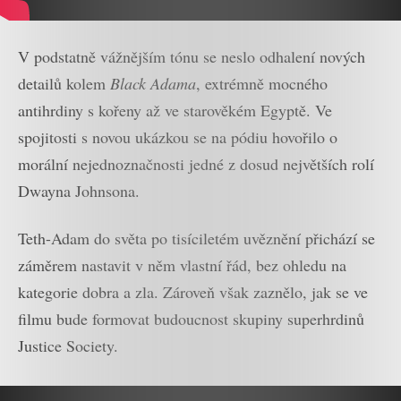
V podstatně vážnějším tónu se neslo odhalení nových
detailů kolem
Black Adama
, extrémně mocného
antihrdiny s kořeny až ve starověkém Egyptě. Ve
spojitosti s novou ukázkou se na pódiu hovořilo o
morální nejednoznačnosti jedné z dosud největších rolí
Dwayna Johnsona.
Teth-Adam do světa po tisíciletém uvěznění přichází se
záměrem nastavit v něm vlastní řád, bez ohledu na
kategorie dobra a zla. Zároveň však zaznělo, jak se ve
filmu bude formovat budoucnost skupiny superhrdinů
Justice Society.