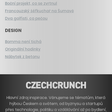
Boční projekt, co se zvrtnul
Francouzský šéfkuchař na Šumavě
Dva golfisti, co pečou
DESIGN
Bomma není tichá
Originální hodinky
Nábytek z betonu
Hlavní zdroj inspirace. Věnujeme se tématům, která
hýbou Českem a světem, od byznysu a startupů
přes technologie, politiku a vzdělávání až po bydlení,