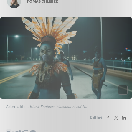
TOMÁŠ CHLEBEK
Záběr z filmu
Black Panther: Wakanda nechť žije
Sdílet
Uložit
0