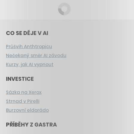
CO SE DĚJE V AI
Průšvih Anthtropicu
Nečekaný směr AI závodu
Kurzy, jak AI vypnout
INVESTICE
Sázka na Xerox
Strnad v Pirelli
Burzovní eldorádo
PŘÍBĚHY Z GASTRA