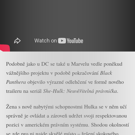
Podobně jako u DC se také u Marvelu vedle poněkud
vážnějšího projektu v podobě pokračování
Black
Panthera
objevilo výrazné odlehčení ve formě nového
traileru na seriál
She-Hulk: Neuvěřitelná právnička
.
Žena s nově nabytými schopnostmi Hulka se v něm učí
správně je ovládat a zároveň udržet svoji respektovanou
pozici v americkém právním systému. Shodou okolností
se zde pro ni najde skvělé místo – řešení skokového