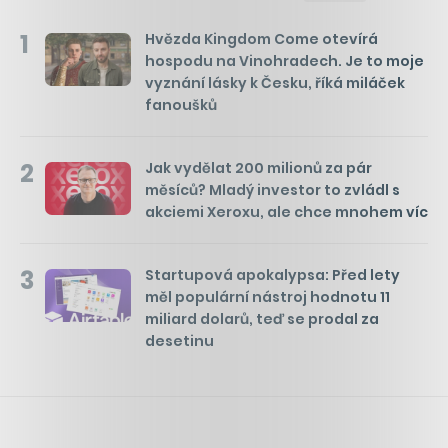
1
Hvězda Kingdom Come otevírá
hospodu na Vinohradech. Je to moje
vyznání lásky k Česku, říká miláček
fanoušků
2
Jak vydělat 200 milionů za pár
měsíců? Mladý investor to zvládl s
akciemi Xeroxu, ale chce mnohem víc
3
Startupová apokalypsa: Před lety
měl populární nástroj hodnotu 11
miliard dolarů, teď se prodal za
desetinu