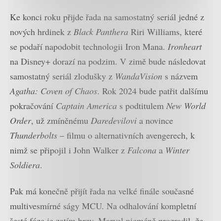
Ke konci roku přijde řada na samostatný seriál jedné z
nových hrdinek z
Black Panthera
Riri Williams, které
se podaří napodobit technologii Iron Mana.
Ironheart
na Disney+ dorazí na podzim. V zimě bude následovat
samostatný seriál zlodušky z
WandaVision
s názvem
Agatha: Coven of Chaos
. Rok 2024 bude patřit dalšímu
pokračování
Captain America
s podtitulem
New World
Order
, už zmíněnému
Daredevilovi
a novince
Thunderbolts
– filmu o alternativních avengerech, k
nimž se připojil i John Walker z
Falcona
a
Winter
Soldiera
.
Pak má konečně přijít řada na velké finále současné
multivesmírné ságy MCU. Na odhalování kompletní
šesté fáze je zatím brzy, Marvel nicméně prozradil, že