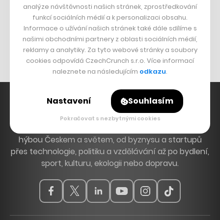
analýze návštěvnosti našich stránek, zprostředkování
Bomma není tichá
funkcí sociálních médií a k personalizaci obsahu.
Informace o užívání našich stránek také dále sdílíme s
Originální hodinky
našimi obchodními partnery z oblasti sociálních médií,
Nábytek z betonu
reklamy a analytiky. Za tyto webové stránky a soubory
cookies odpovídá CzechCrunch s.r.o. Více informací
naleznete na následujícím
odkazu
.
Nastavení
Souhlasím
Pokračovat s nezbytnými cookies
Hlavní zdroj inspirace. Věnujeme se tématům, která
hýbou Českem a světem, od byznysu a startupů
přes technologie, politiku a vzdělávání až po bydlení,
sport, kulturu, ekologii nebo dopravu.