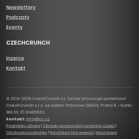
Newslettery
Podcasty
Eventy
CZECHCRUNCH
Inzerce
Kontakt
© 2014-2026 CzechCrunch.cz. Server provozuje společnost
CzechCrunch s.r.o. se sídlem Thámova 289/13, Praha 8 – Karlín,
186 00. IČ 01465562.
kontakt:
info@cc.cz
Podmínky užívání
|
Zásady zpracování osobních údajů
|
Obchodní podmínky
|
Návštěvní řád eventů
|
Nastavení