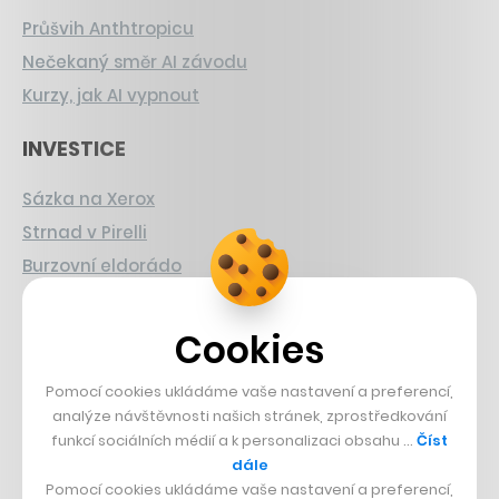
Průšvih Anthtropicu
Nečekaný směr AI závodu
Kurzy, jak AI vypnout
INVESTICE
Sázka na Xerox
Strnad v Pirelli
Burzovní eldorádo
PŘÍBĚHY Z GASTRA
Cookies
Boční projekt, co se zvrtnul
Pomocí cookies ukládáme vaše nastavení a preferencí,
Francouzský šéfkuchař na Šumavě
analýze návštěvnosti našich stránek, zprostředkování
Dva golfisti, co pečou
funkcí sociálních médií a k personalizaci obsahu …
Číst
dále
DESIGN
Pomocí cookies ukládáme vaše nastavení a preferencí,