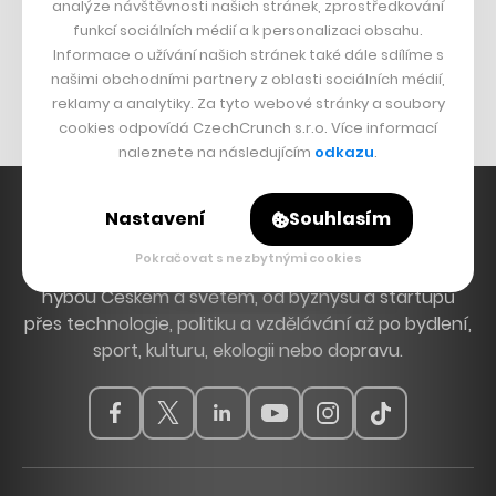
analýze návštěvnosti našich stránek, zprostředkování
Bomma není tichá
funkcí sociálních médií a k personalizaci obsahu.
Originální hodinky
Informace o užívání našich stránek také dále sdílíme s
našimi obchodními partnery z oblasti sociálních médií,
Nábytek z betonu
reklamy a analytiky. Za tyto webové stránky a soubory
cookies odpovídá CzechCrunch s.r.o. Více informací
naleznete na následujícím
odkazu
.
Nastavení
Souhlasím
Pokračovat s nezbytnými cookies
Hlavní zdroj inspirace. Věnujeme se tématům, která
hýbou Českem a světem, od byznysu a startupů
přes technologie, politiku a vzdělávání až po bydlení,
sport, kulturu, ekologii nebo dopravu.