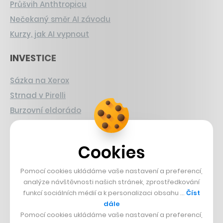
Průšvih Anthtropicu
Nečekaný směr AI závodu
Kurzy, jak AI vypnout
INVESTICE
Sázka na Xerox
Strnad v Pirelli
Burzovní eldorádo
PŘÍBĚHY Z GASTRA
Cookies
Boční projekt, co se zvrtnul
Pomocí cookies ukládáme vaše nastavení a preferencí,
Francouzský šéfkuchař na Šumavě
analýze návštěvnosti našich stránek, zprostředkování
Dva golfisti, co pečou
funkcí sociálních médií a k personalizaci obsahu …
Číst
dále
DESIGN
Pomocí cookies ukládáme vaše nastavení a preferencí,