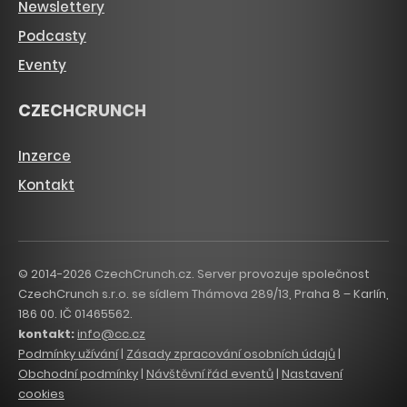
Newslettery
Podcasty
Eventy
CZECHCRUNCH
Inzerce
Kontakt
© 2014-2026 CzechCrunch.cz. Server provozuje společnost
CzechCrunch s.r.o. se sídlem Thámova 289/13, Praha 8 – Karlín,
186 00. IČ 01465562.
kontakt:
info@cc.cz
Podmínky užívání
|
Zásady zpracování osobních údajů
|
Obchodní podmínky
|
Návštěvní řád eventů
|
Nastavení
cookies