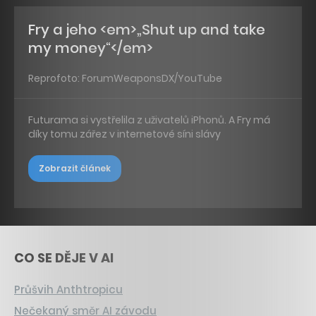
Fry a jeho <em>„Shut up and take
my money“</em>
Reprofoto: ForumWeaponsDX/YouTube
Futurama si vystřelila z uživatelů iPhonů. A Fry má
díky tomu zářez v internetové síni slávy
Zobrazit článek
CO SE DĚJE V AI
Průšvih Anthtropicu
Nečekaný směr AI závodu