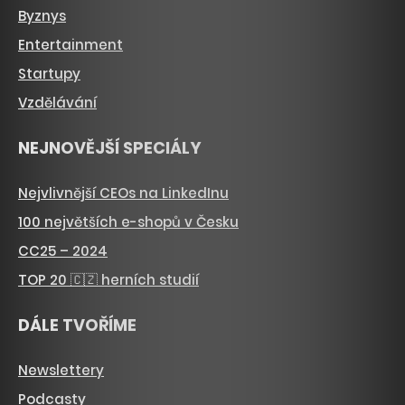
Byznys
Entertainment
Startupy
Vzdělávání
NEJNOVĚJŠÍ SPECIÁLY
Nejvlivnější CEOs na LinkedInu
100 největších e-shopů v Česku
CC25 – 2024
TOP 20 🇨🇿 herních studií
DÁLE TVOŘÍME
Newslettery
Podcasty