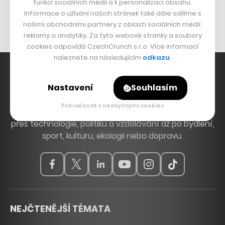
Originální hodinky
funkcí sociálních médií a k personalizaci obsahu.
Informace o užívání našich stránek také dále sdílíme s
Nábytek z betonu
našimi obchodními partnery z oblasti sociálních médií,
reklamy a analytiky. Za tyto webové stránky a soubory
cookies odpovídá CzechCrunch s.r.o. Více informací
naleznete na následujícím
odkazu
.
Nastavení
Souhlasím
Hlavní zdroj inspirace. Věnujeme se tématům, která
Pokračovat s nezbytnými cookies
hýbou Českem a světem, od byznysu a startupů
přes technologie, politiku a vzdělávání až po bydlení,
sport, kulturu, ekologii nebo dopravu.
NEJČTENĚJŠÍ TÉMATA