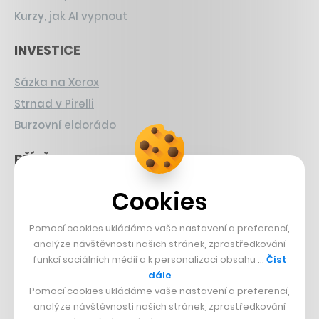
Kurzy, jak AI vypnout
INVESTICE
Sázka na Xerox
Strnad v Pirelli
Burzovní eldorádo
PŘÍBĚHY Z GASTRA
Boční projekt, co se zvrtnul
Cookies
Francouzský šéfkuchař na Šumavě
Pomocí cookies ukládáme vaše nastavení a preferencí,
Dva golfisti, co pečou
analýze návštěvnosti našich stránek, zprostředkování
funkcí sociálních médií a k personalizaci obsahu …
Číst
DESIGN
dále
Pomocí cookies ukládáme vaše nastavení a preferencí,
Bomma není tichá
analýze návštěvnosti našich stránek, zprostředkování